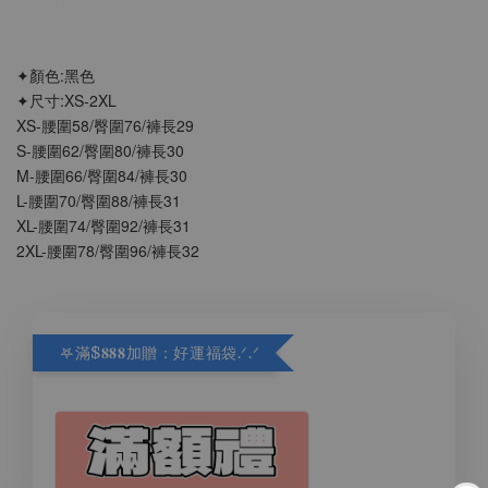
✦顏色:黑色
✦尺寸:XS-2XL
XS-腰圍58/臀圍76/褲長29
S-腰圍62/臀圍80/褲長30
M-腰圍66/臀圍84/褲長30
L-腰圍70/臀圍88/褲長31
XL-腰圍74/臀圍92/褲長31
2XL-腰圍78/臀圍96/褲長32
𖤐滿$𝟖𝟖𝟖加贈：好運福袋.ᐟ‪.ᐟ