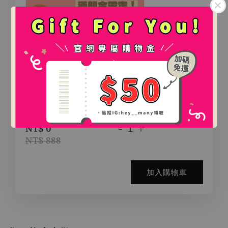
.
.
氛圍感百搭鯊魚夾（2款）
-
+
NT$ 0
NT$ 888
加入購物車