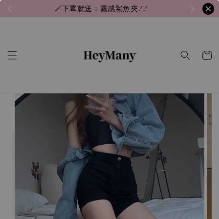
🪄下單就送：霧感鯊魚夾.ᐟ.ᐟ