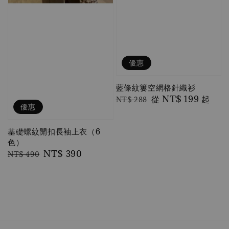
優惠
藍條紋簍空網格針織衫
Regular
Sale
從
NT$ 199
起
NT$ 288
優惠
price
price
基礎螺紋開扣長袖上衣（6
色）
Regular
Sale
NT$ 390
NT$ 490
price
price