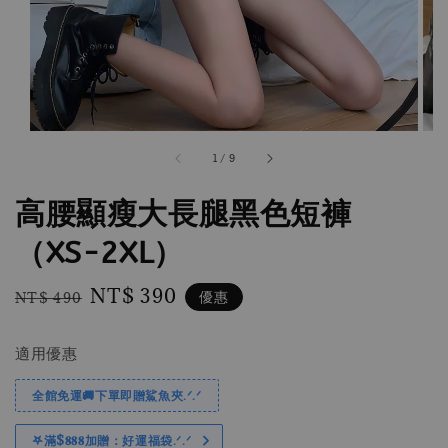
1
/
9
高腰顯瘦大長腿黑色短褲
（XS-2XL）
Regular
Sale
NT$ 390
優惠
NT$ 490
price
price
適用優惠
全館免運🚚下單即贈鯊魚夾.ᐟ.ᐟ
𖤐滿$𝟖𝟖𝟖加贈：好運福袋.ᐟ‪.ᐟ