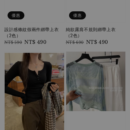
優惠
優惠
設計感條紋假兩件綁帶上衣
純欲露肩不規則綁帶上衣
（2色）
（2色）
Regular
Sale
NT$ 490
Regular
Sale
NT$ 490
NT$ 590
NT$ 690
price
price
price
price