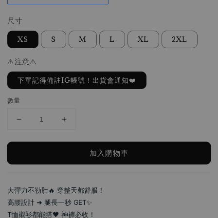
尺寸
XS
S
M
L
XL
2XL
⚠️注意⚠️
下單記得備註IG帳號！出貨會通知❤️
數量
加入購物車
大彈力不勒肚🔥 穿整天都舒服！
高腰設計 ➜ 腿長一秒 GET✨
T恤襯衫都能搭🖤 神褲必收！