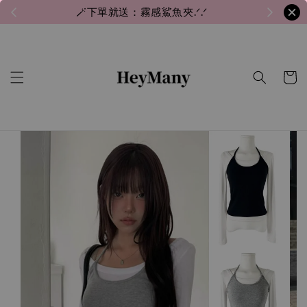
🪄下單就送：霧感鯊魚夾.ᐟ.ᐟ