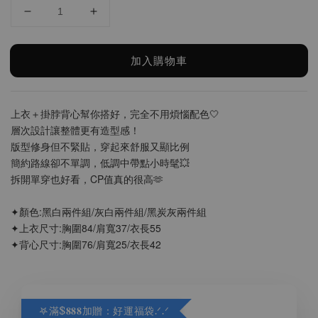
加入購物車
上衣＋掛脖背心幫你搭好，完全不用煩惱配色🤍
層次設計讓整體更有造型感！
版型修身但不緊貼，穿起來舒服又顯比例
簡約路線卻不單調，低調中帶點小時髦💥
拆開單穿也好看，CP值真的很高🫶
✦顏色:黑白兩件組/灰白兩件組/黑炭灰兩件組
✦上衣尺寸:胸圍84/肩寬37/衣長55
✦背心尺寸:胸圍76/肩寬25/衣長42
𖤐滿$𝟖𝟖𝟖加贈：好運福袋.ᐟ‪.ᐟ