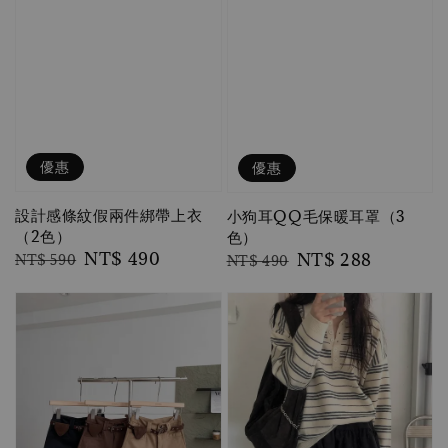
優惠
優惠
設計感條紋假兩件綁帶上衣
小狗耳QQ毛保暖耳罩（3
（2色）
色）
Regular
Sale
NT$ 490
Regular
Sale
NT$ 288
NT$ 590
NT$ 490
price
price
price
price