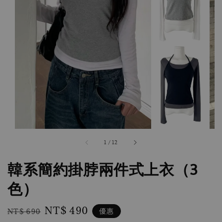
1
/
12
韓系簡約掛脖兩件式上衣（3
色）
Regular
Sale
NT$ 490
優惠
NT$ 690