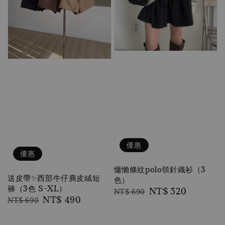
優惠
優惠
慵懶條紋polo領針織衫（3
送皮帶✨西部牛仔麂皮絨短
色）
褲（3色 S-XL）
Regular
Sale
NT$ 520
NT$ 690
Regular
Sale
NT$ 490
NT$ 690
price
price
price
price