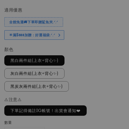
price
price
適用優惠
全館免運🚚下單即贈鯊魚夾.ᐟ.ᐟ
𖤐滿$𝟖𝟖𝟖加贈：好運福袋.ᐟ‪.ᐟ
顏色
黑白兩件組(上衣+背心✨)
灰白兩件組(上衣+背心✨)
黑炭灰兩件組(上衣+背心✨)
⚠️注意⚠️
下單記得備註IG帳號！出貨會通知❤️
數量