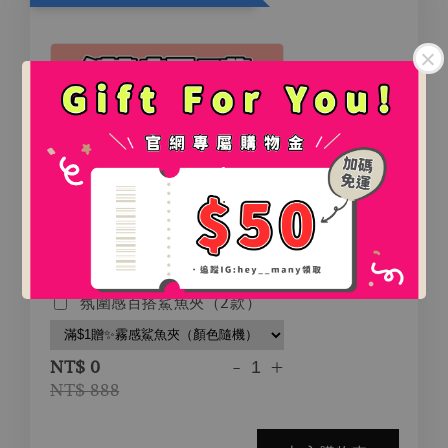
.
.
氛圍感百搭鯊魚夾（2款）
-
+
NT$ 0
NT$ 888