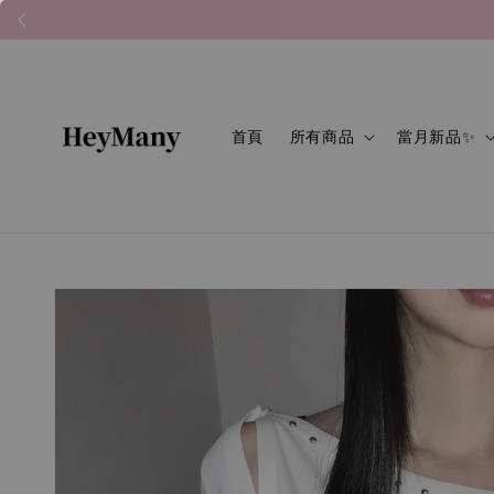
首頁
所有商品
當月新品✨