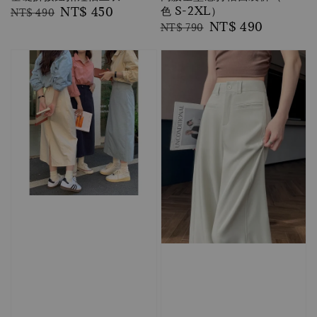
色 S-2XL）
Regular
Sale
NT$ 450
NT$ 490
Regular
Sale
NT$ 490
price
price
NT$ 790
price
price