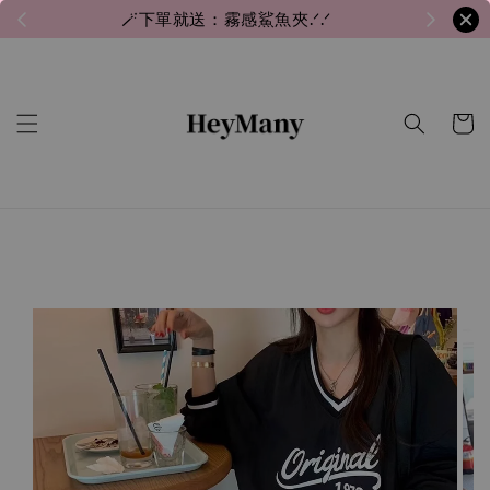
🪄下單就送：霧感鯊魚夾.ᐟ.ᐟ