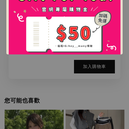
.
氛圍感百搭鯊魚夾（2款）
.
-
+
NT$ 0
NT$ 888
加入購物車
您可能也喜歡