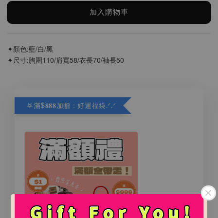
加入購物車
✦顏色:藍/白/黑
✦尺寸:胸圍110/肩寬58/衣長70/袖長50
𖤐滿$𝟖𝟖𝟖加贈：好運福袋.ᐟ‪.ᐟ