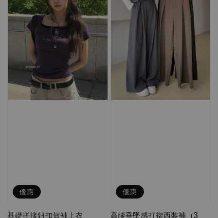
優惠
優惠
基礎拼接鈕扣短袖上衣
高腰垂墜感打褶西裝褲（3