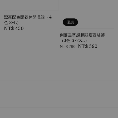
漂亮配色開衩休閒長裙（4
優惠
色 S-L）
Regular
NT$ 450
price
俐落垂墜感超顯瘦西裝褲
（3色 S-2XL）
Regular
Sale
NT$ 590
NT$ 790
price
price