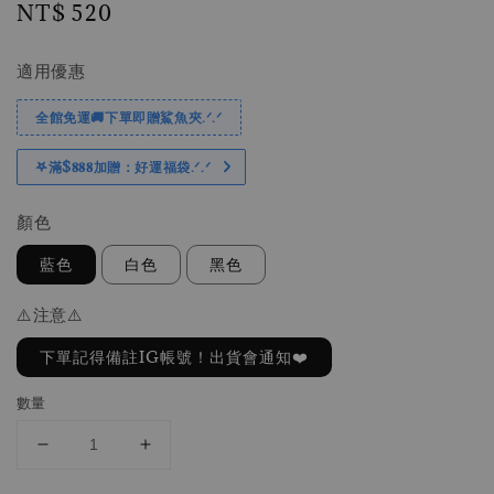
Regular
NT$ 520
price
適用優惠
全館免運🚚下單即贈鯊魚夾.ᐟ.ᐟ
𖤐滿$𝟖𝟖𝟖加贈：好運福袋.ᐟ‪.ᐟ
顏色
藍色
白色
黑色
⚠️注意⚠️
下單記得備註IG帳號！出貨會通知❤️
數量