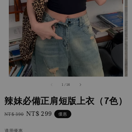
1
/
16
辣妹必備正肩短版上衣（7色）
Regular
Sale
NT$ 299
優惠
NT$ 390
price
price
適用優惠