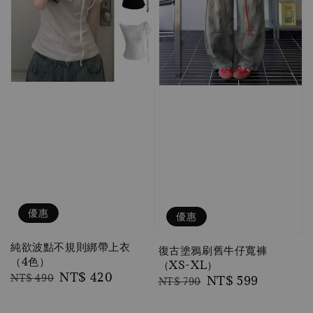
優惠
優惠
純欲波點不規則綁帶上衣
復古塗鴉刷舊牛仔寬褲
（4色）
（XS-XL）
Regular
Sale
NT$ 420
NT$ 490
Regular
Sale
NT$ 599
NT$ 790
price
price
price
price