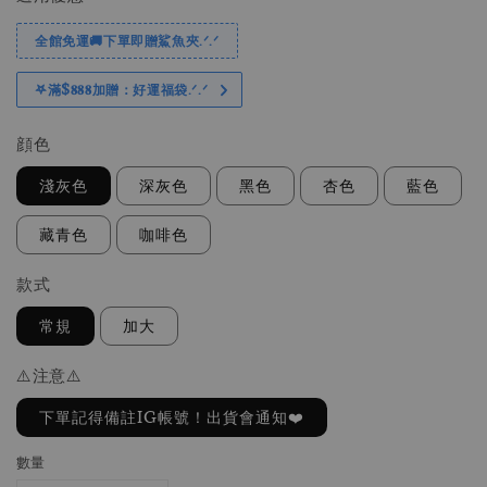
全館免運🚚下單即贈鯊魚夾.ᐟ.ᐟ
𖤐滿$𝟖𝟖𝟖加贈：好運福袋.ᐟ‪.ᐟ
顔色
淺灰色
深灰色
黑色
杏色
藍色
藏青色
咖啡色
款式
常規
加大
⚠️注意⚠️
下單記得備註IG帳號！出貨會通知❤️
數量