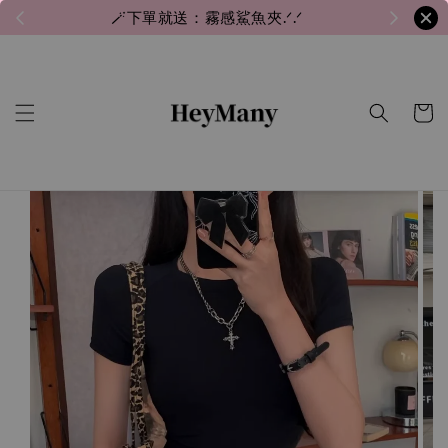
🪄下單就送：霧感鯊魚夾.ᐟ.ᐟ