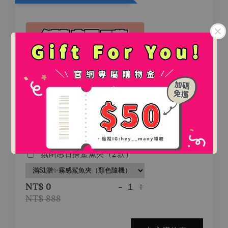
.
.
氛圍感百搭鯊魚夾（2款）
-
+
NT$ 0
NT$ 888