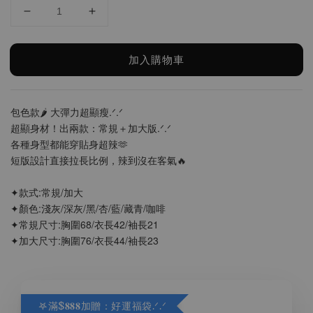
加入購物車
包色款🌶️ 大彈力超顯瘦.ᐟ.ᐟ
超顯身材！出兩款：常規＋加大版.ᐟ.ᐟ
各種身型都能穿貼身超辣🫶
短版設計直接拉長比例，辣到沒在客氣🔥
✦款式:常規/加大
✦顏色:淺灰/深灰/黑/杏/藍/藏青/咖啡
✦常規尺寸:胸圍68/衣長42/袖長21
✦加大尺寸:胸圍76/衣長44/袖長23
𖤐滿$𝟖𝟖𝟖加贈：好運福袋.ᐟ‪.ᐟ