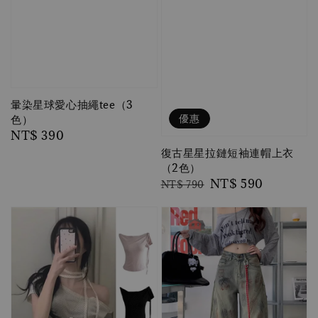
暈染星球愛心抽繩tee（3
優惠
色）
Regular
NT$ 390
price
復古星星拉鏈短袖連帽上衣
（2色）
Regular
Sale
NT$ 590
NT$ 790
price
price