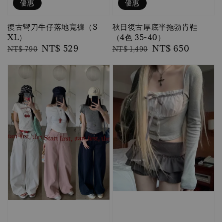
優惠
優惠
復古彎刀牛仔落地寬褲（S-
秋日復古厚底半拖勃肯鞋
XL）
（4色 35-40）
Regular
Sale
NT$ 529
Regular
Sale
NT$ 650
NT$ 790
NT$ 1,490
price
price
price
price