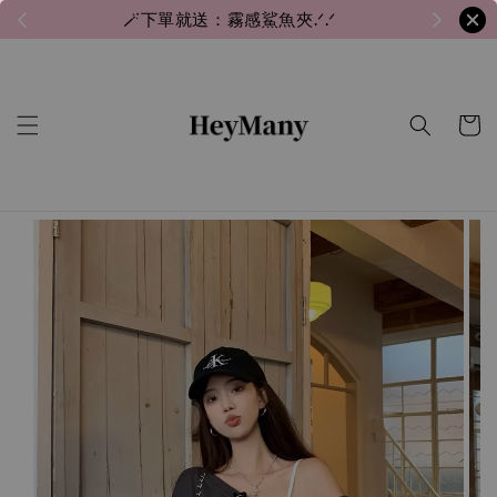
🪄下單就送：霧感鯊魚夾.ᐟ.ᐟ