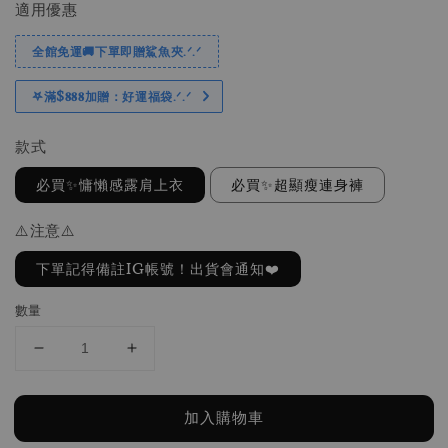
適用優惠
全館免運🚚下單即贈鯊魚夾.ᐟ.ᐟ
𖤐滿$𝟖𝟖𝟖加贈：好運福袋.ᐟ‪.ᐟ
款式
必買✨慵懶感露肩上衣
必買✨超顯瘦連身褲
⚠️注意⚠️
下單記得備註IG帳號！出貨會通知❤️
數量
加入購物車