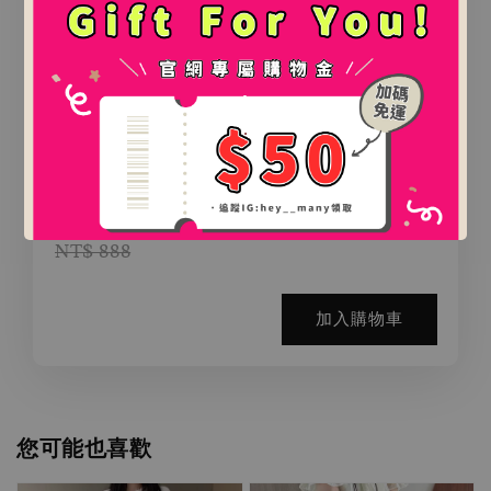
.
.
氛圍感百搭鯊魚夾（2款）
-
+
NT$ 0
NT$ 888
加入購物車
您可能也喜歡