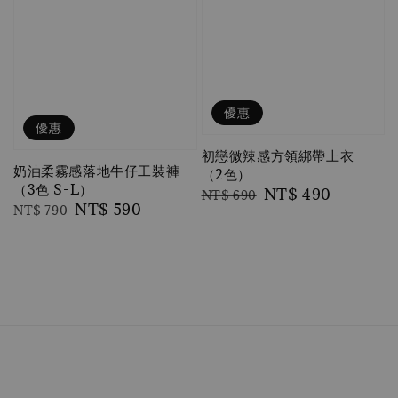
優惠
優惠
初戀微辣感方領綁帶上衣
奶油柔霧感落地牛仔工裝褲
（2色）
（3色 S-L）
Regular
Sale
NT$ 490
NT$ 690
Regular
Sale
NT$ 590
NT$ 790
price
price
price
price