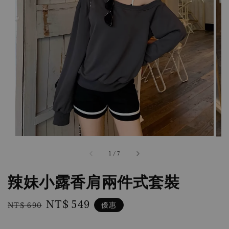
1
/
7
辣妹小露香肩兩件式套裝
Regular
Sale
NT$ 549
優惠
NT$ 690
price
price