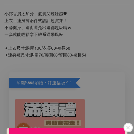
小露香肩太加分，氣質又辣妹感🖤
上衣＋連身褲兩件式設計超實穿！
不論健身、逛街還是出遊都超吸睛🔥
一套就能輕鬆拿下韓系運動風💫
✦上衣尺寸:胸圍130/衣長68/袖長58
✦連身褲尺寸:胸圍70/腰圍66/臀圍80/褲長54
𖤐滿$𝟖𝟖𝟖加贈：好運福袋.ᐟ‪.ᐟ