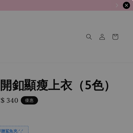
開釦顯瘦上衣（5色）
le
$ 340
優惠
ce
贈鯊魚夾.ᐟ.ᐟ