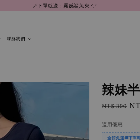
🪄下單就送：霧感鯊魚夾.ᐟ.ᐟ
聯絡我們
辣妹半
Regular
Sa
NT
NT$ 390
price
pri
適用優惠
全館免運🚚下單即