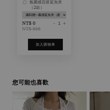
氛圍感百搭鯊魚夾
（2款）
-
+
NT$ 0
NT$ 888
加入購物車
您可能也喜歡