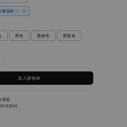
好運福袋.ᐟ‪.ᐟ
色
黑色
墨綠色
寶藍色
加入購物車
綠/寶藍
35/衣長50