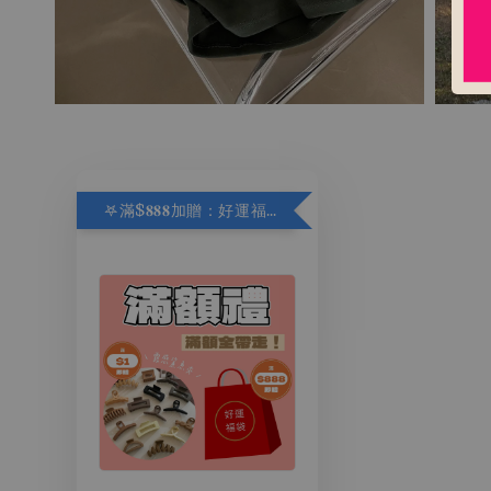
𖤐滿$𝟖𝟖𝟖加贈：好運福袋.ᐟ‪.ᐟ