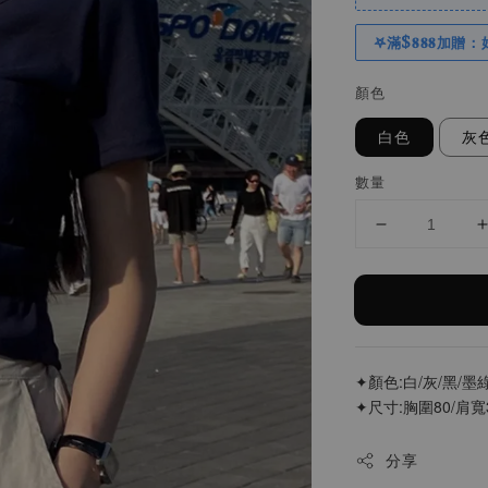
𖤐滿$𝟖𝟖𝟖加贈：
顏色
白色
灰
數量
✦顏色:白/灰/黑/墨
✦尺寸:胸圍80/肩寬
分享