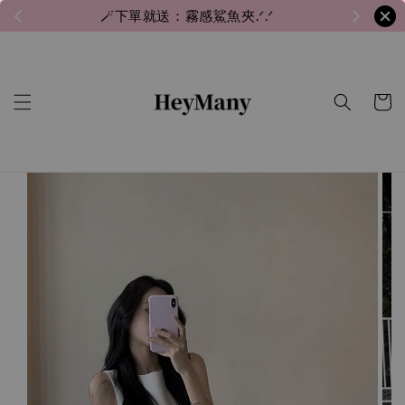
🪄下單就送：霧感鯊魚夾.ᐟ.ᐟ