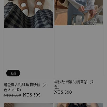
優惠
樹枝紋褶皺防曬罩衫（7
超Q復古毛絨瑪莉珍鞋（5
色）
色 35-40）
Regular
NT$ 390
Regular
Sale
NT$ 599
NT$ 1,080
price
price
price