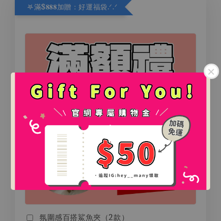
𖤐滿$𝟖𝟖𝟖加贈：好運福袋.ᐟ‪.ᐟ
.
.
氛圍感百搭鯊魚夾（2款）