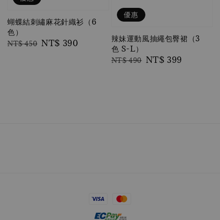
優惠
蝴蝶結刺繡麻花針織衫（6
色）
辣妹運動風抽繩包臀裙（3
Regular
Sale
NT$ 390
NT$ 450
色 S-L）
price
price
Regular
Sale
NT$ 399
NT$ 490
price
price