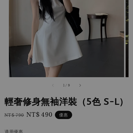
1
/
9
輕奢修身無袖洋裝（5色 S-L）
Regular
Sale
NT$ 490
優惠
NT$ 790
price
price
適用優惠