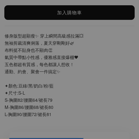
加入購物車
修身版型超顯瘦✨ 穿上瞬間高級感拉滿💥
無袖剪裁清爽俐落，夏天穿剛剛好🌿
布料挺不貼身也不顯肉👏
氣質中帶點小性感，優雅感直接爆棚🖤
五色都超有質感，每色都讓人想收！
通勤、約會、聚會一件搞定✨
✦顏色:豆綠/黑/奶白/粉/藍
✦尺寸:S-L
S-胸圍82/腰圍64/裙長79
M-胸圍86/腰圍68/裙長80
L-胸圍90/腰圍72/裙長81