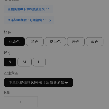
全館免運🚚下單即贈鯊魚夾.ᐟ.ᐟ
𖤐滿$𝟖𝟖𝟖加贈：好運福袋.ᐟ‪.ᐟ
顏色
豆綠色
黑色
奶白色
粉色
藍色
尺寸
S
M
L
⚠️注意⚠️
下單記得備註IG帳號！出貨會通知❤️
數量