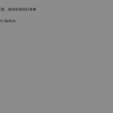
！
愛，隨便搭都很好看🧶
51/袖長66