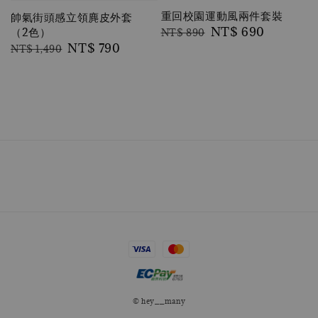
重回校園運動風兩件套裝
帥氣街頭感立領麂皮外套
Regular
Sale
NT$ 690
（2色）
NT$ 890
Regular
Sale
NT$ 790
price
price
NT$ 1,490
price
price
© hey__many