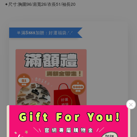
✦尺寸:胸圍96/肩寬26/衣長51/袖長20
𖤐滿$𝟖𝟖𝟖加贈：好運福袋.ᐟ‪.ᐟ
氛圍感百搭鯊魚夾（2款）
.