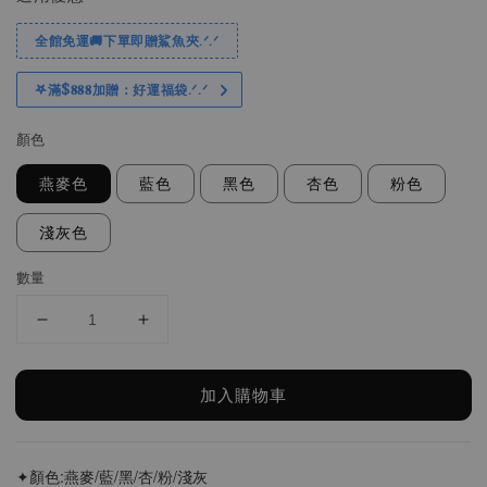
全館免運🚚下單即贈鯊魚夾.ᐟ.ᐟ
𖤐滿$𝟖𝟖𝟖加贈：好運福袋.ᐟ‪.ᐟ
顏色
燕麥色
藍色
黑色
杏色
粉色
淺灰色
數量
加入購物車
✦顏色:燕麥/藍/黑/杏/粉/淺灰