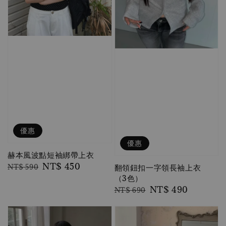
優惠
優惠
赫本風波點短袖綁帶上衣
Regular
Sale
NT$ 450
翻領鈕扣一字領長袖上衣
NT$ 590
（3色）
price
price
Regular
Sale
NT$ 490
NT$ 690
price
price