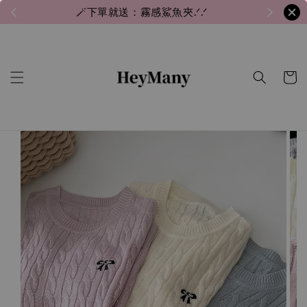
🪄下單就送：霧感鯊魚夾.ᐟ.ᐟ