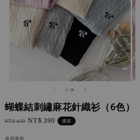
1
/
10
蝴蝶結刺繡麻花針織衫（6色）
Regular
Sale
NT$ 390
優惠
NT$ 450
price
price
適用優惠