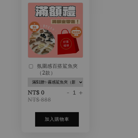
氛圍感百搭鯊魚夾
（2款）
-
+
NT$ 0
NT$ 888
加入購物車