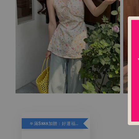
𖤐滿$𝟖𝟖𝟖加贈：好運福袋.ᐟ‪.ᐟ