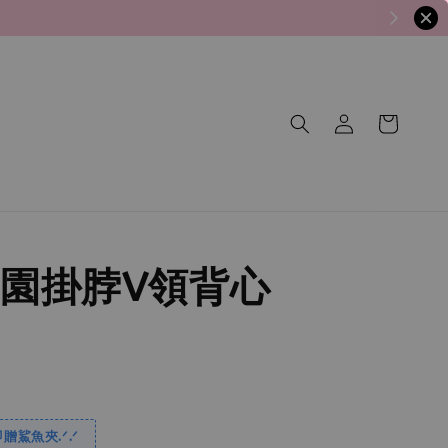
園掛脖V領背心
贈鯊魚夾.ᐟ.ᐟ