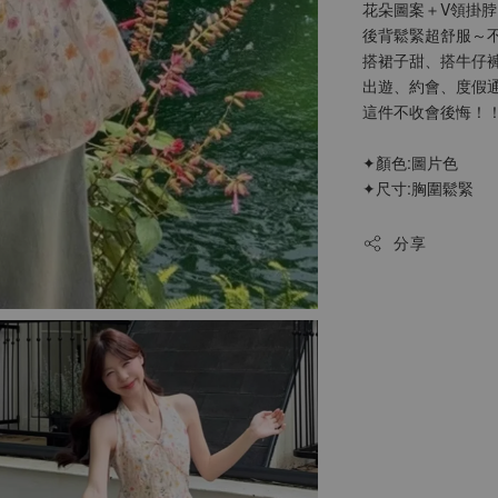
花朵圖案＋V領掛脖
後背鬆緊超舒服～不
搭裙子甜、搭牛仔褲
出遊、約會、度假通
這件不收會後悔！
✦顏色:圖片色
✦尺寸:胸圍鬆緊
分享