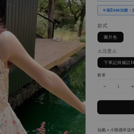
𖤐滿$𝟖𝟖𝟖加贈：
款式
圖片色
⚠️注意⚠️
下單記得備註I
數量
仙氣＋小辣感🌸這件