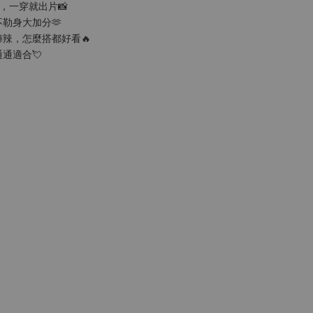
，一穿就出片📸
勒身大加分🫶
辣，怎麼搭都好看🔥
通適合💘
！