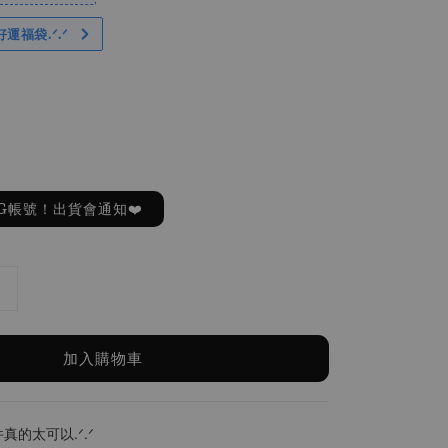
好運福袋.ᐟ‪.ᐟ
G帳號！出貨會通知❤️
加入購物車
真的太可以.ᐟ.ᐟ