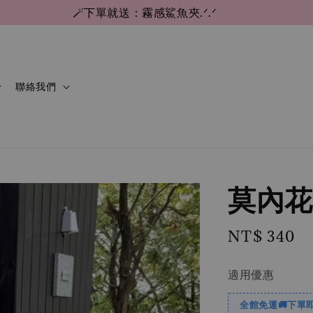
🪄下單就送：霧感鯊魚夾.ᐟ.ᐟ
聯絡我們
莫內花
Regular
NT$ 340
price
適用優惠
全館免運🚚下單即