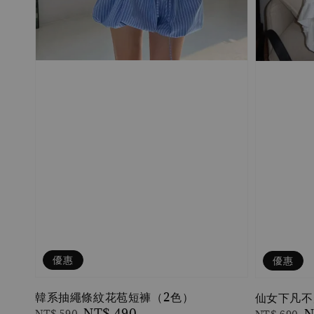
優惠
優惠
韓系抽繩條紋花苞短褲（2色）
仙女下凡不
Regular
Sale
NT$ 490