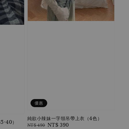
優惠
純欲小辣妹一字領吊帶上衣（4色）
5-40）
Regular
Sale
NT$ 390
NT$ 490