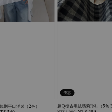
優惠
超Q復古毛絨瑪莉珍鞋（5色 3
規則平口洋裝（2色）
Regular
Sale
NT$ 599