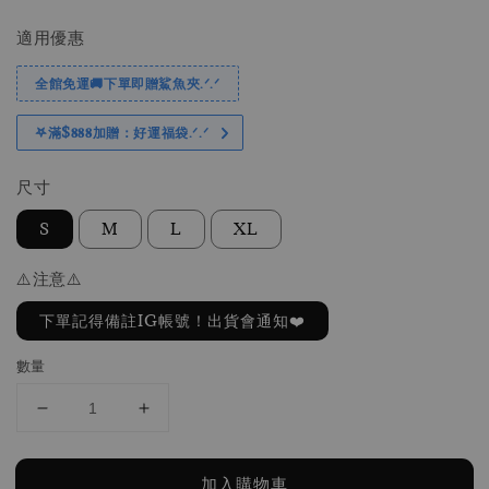
price
price
適用優惠
全館免運🚚下單即贈鯊魚夾.ᐟ.ᐟ
𖤐滿$𝟖𝟖𝟖加贈：好運福袋.ᐟ‪.ᐟ
尺寸
S
M
L
XL
⚠️注意⚠️
下單記得備註IG帳號！出貨會通知❤️
數量
加入購物車