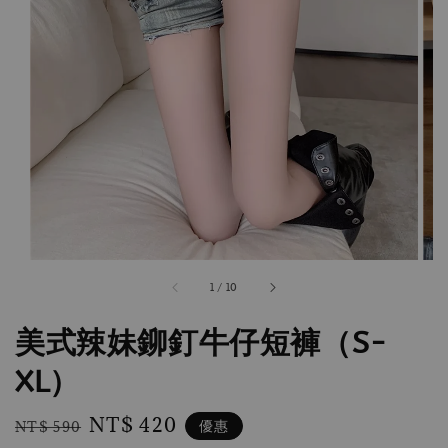
1
/
10
美式辣妹鉚釘牛仔短褲（S-
XL）
Regular
Sale
NT$ 420
優惠
NT$ 590