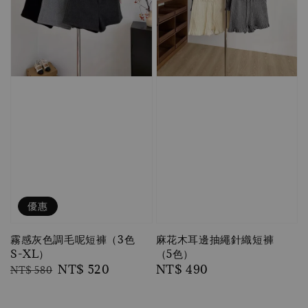
優惠
霧感灰色調毛呢短褲（3色
麻花木耳邊抽繩針織短褲
S-XL）
（5色）
Regular
Sale
NT$ 520
Regular
NT$ 490
NT$ 580
price
price
price