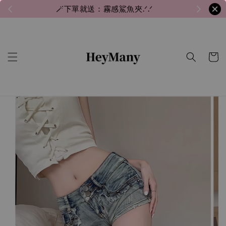
🪄下單就送：霧感鯊魚夾.ᐟ.ᐟ