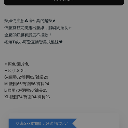
辣妹們注意⚠️這件真的超辣🌶️
低腰剪裁完美露出腰線，腿瞬間拉長✨
金屬卯釘超有態度不撞款！
搭短T或小可愛直接變美式酷妹🖤
✦顏色:圖片色
✦尺寸:S-XL
S-腰圍62/臀圍82/褲長23
M-腰圍66/臀圍86/褲長24
L-腰圍70/臀圍90/褲長25
XL-腰圍74/臀圍94/褲長26
𖤐滿$𝟖𝟖𝟖加贈：好運福袋.ᐟ‪.ᐟ