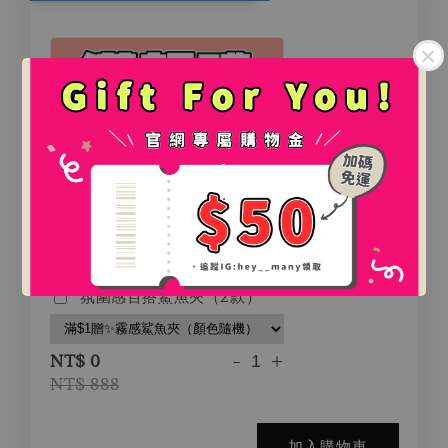
.
.
氛圍感百搭鯊魚夾（2款）
-
+
NT$ 0
NT$ 888
加入購物車