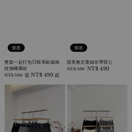
優惠
優惠
整套一起打包💥韓系歐膩格
甜美教主蕾絲吊帶背心
紋抽繩襯衫
Regular
Sale
NT$ 490
NT$ 590
Regular
Sale
從
NT$ 490
起
NT$ 590
price
price
price
price