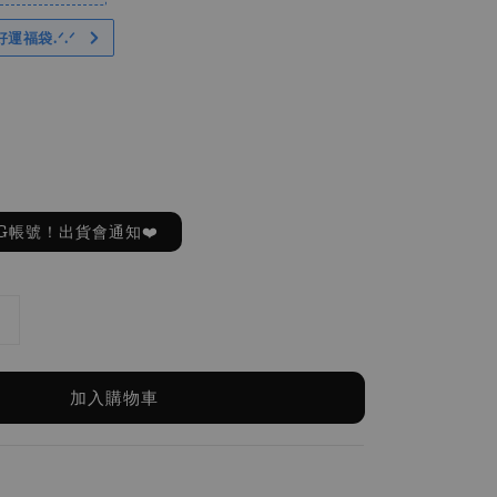
好運福袋.ᐟ‪.ᐟ
G帳號！出貨會通知❤️
加入購物車