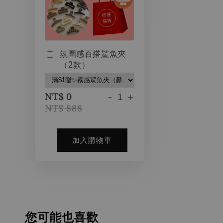
氛圍感百搭鯊魚夾
（2款）
-
+
NT$ 0
NT$ 888
加入購物車
您可能也喜歡