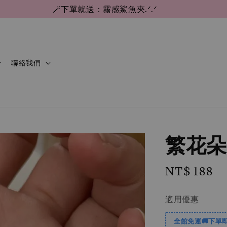
🪄下單就送：霧感鯊魚夾.ᐟ.ᐟ
聯絡我們
繁花朵
Regular
NT$ 188
price
適用優惠
全館免運🚚下單即