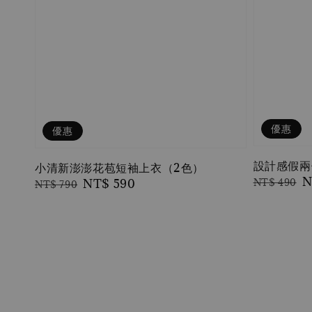
優惠
優惠
設計感假兩
小清新澎澎花苞短袖上衣（2色）
Regular
S
N
NT$ 490
Regular
Sale
NT$ 590
NT$ 790
price
p
price
price