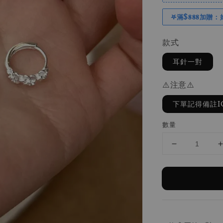
𖤐滿$𝟖𝟖𝟖加贈：
款式
耳針一對
⚠️注意⚠️
下單記得備註I
數量