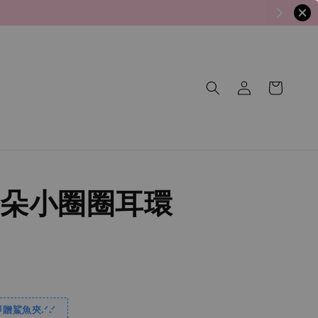
朵小圈圈耳環
贈鯊魚夾.ᐟ.ᐟ