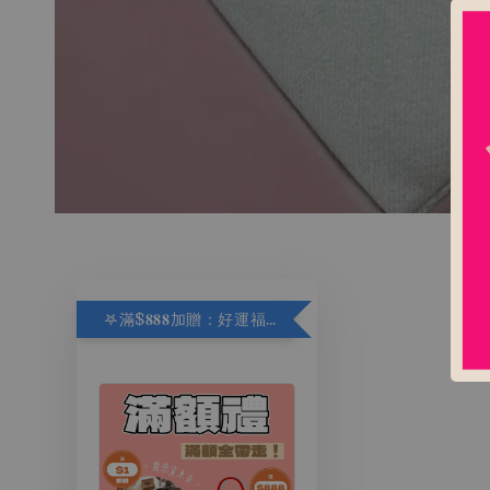
𖤐滿$𝟖𝟖𝟖加贈：好運福袋.ᐟ‪.ᐟ