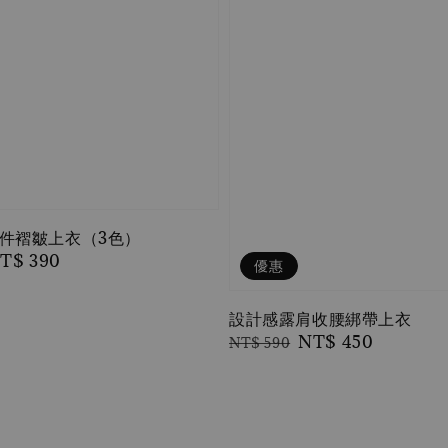
件褶皺上衣（3色）
ale
T$ 390
優惠
rice
設計感露肩收腰綁帶上衣
Regular
Sale
NT$ 450
NT$ 590
price
price