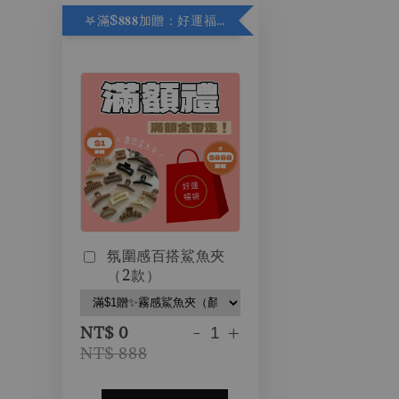
𖤐滿$𝟖𝟖𝟖加贈：好運福袋.ᐟ‪.ᐟ
氛圍感百搭鯊魚夾
（2款）
-
+
NT$ 0
NT$ 888