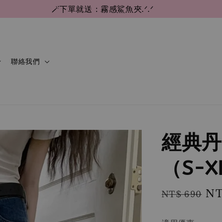
🪄下單就送：霧感鯊魚夾.ᐟ.ᐟ
聯絡我們
經典丹
（S-X
Regular
Sa
NT
NT$ 690
price
pr