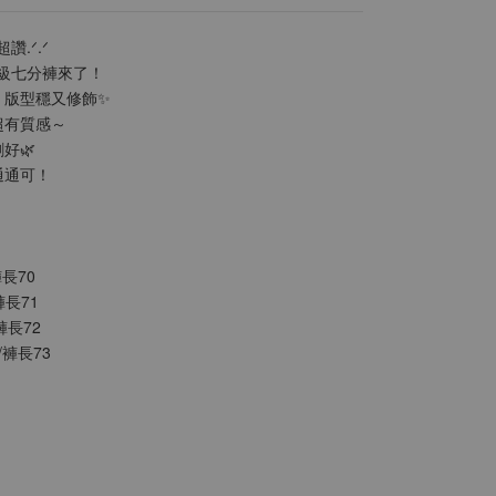
超讚.ᐟ.ᐟ
神級七分褲來了！
，版型穩又修飾✨
超有質感～
好🌿
通通可！
褲長70
褲長71
褲長72
/褲長73