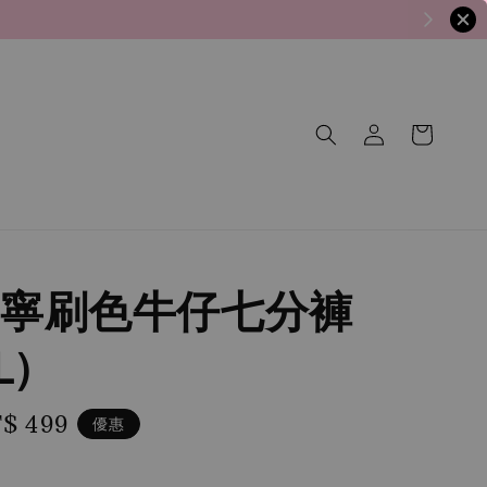
寧刷色牛仔七分褲
L）
le
$ 499
優惠
ice