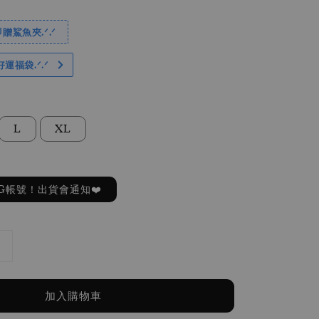
贈鯊魚夾.ᐟ.ᐟ
好運福袋.ᐟ‪.ᐟ
L
XL
G帳號！出貨會通知❤️
加入購物車