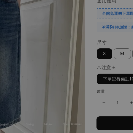
適用優惠
全館免運🚚下單即
𖤐滿$𝟖𝟖𝟖加贈：
尺寸
S
M
⚠️注意⚠️
下單記得備註I
數量