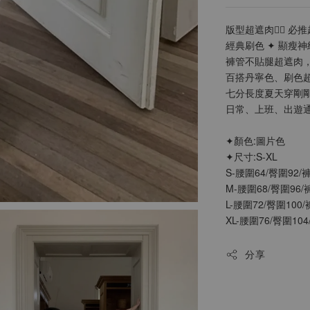
版型超遮肉❤️‍🔥 必推
經典刷色 ✦ 顯瘦
褲管不貼腿超遮肉
百搭丹寧色、刷色
七分長度夏天穿剛剛
日常、上班、出遊
✦顏色:圖片色
✦尺寸:S-XL
S-腰圍64/臀圍92/
M-腰圍68/臀圍96/
L-腰圍72/臀圍100/
XL-腰圍76/臀圍104
分享