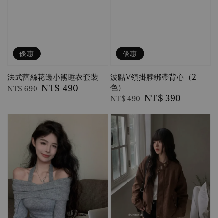
優惠
優惠
法式蕾絲花邊小熊睡衣套裝
波點V領掛脖綁帶背心（2
色）
Regular
Sale
NT$ 490
NT$ 690
Regular
Sale
NT$ 390
price
price
NT$ 490
price
price