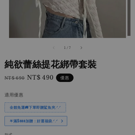
1
/
7
純欲蕾絲提花綁帶套裝
Regular
Sale
NT$ 490
優惠
NT$ 690
price
price
適用優惠
全館免運🚚下單即贈鯊魚夾.ᐟ.ᐟ
𖤐滿$𝟖𝟖𝟖加贈：好運福袋.ᐟ‪.ᐟ
款式