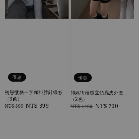
優惠
優惠
初戀微糖一字領掛脖針織衫
帥氣街頭感立領麂皮外套
（3色）
（2色）
Regular
Sale
NT$ 399
Regular
Sale
NT$ 790
NT$ 599
NT$ 1,490
price
price
price
price