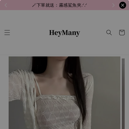
🪄下單就送：霧感鯊魚夾.ᐟ.ᐟ