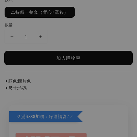
⚠️特價一整套（背心+罩衫）
數量
加入購物車
✦顏色:圖片色
✦尺寸:均碼
𖤐滿$𝟖𝟖𝟖加贈：好運福袋.ᐟ‪.ᐟ