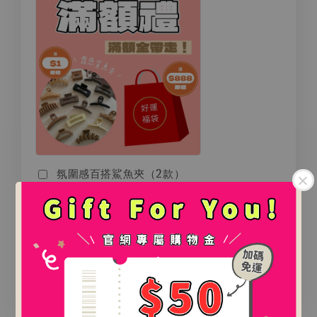
氛圍感百搭鯊魚夾（2款）
-
+
NT$ 0
NT$ 888
.
加入購物車
.