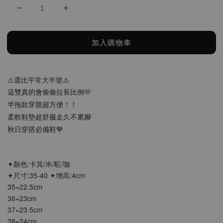
加入購物車
⚠️選比平常大半號⚠️
這雙真的會偷偷拉長比例🫶
半拖款穿脫超方便！！
柔軟鞋墊超舒服走久不累腳
秋日穿搭必備鞋🤎
✦顏色:卡其/米/駝/咖
✦尺寸:35-40 ✦增高:4cm
35=22.5cm
36=23cm
37=23.5cm
38=24cm