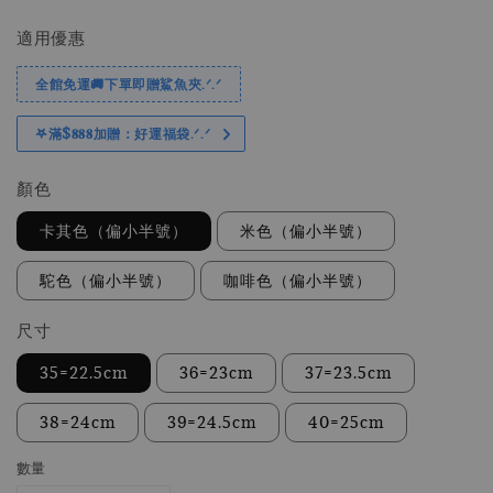
price
price
適用優惠
全館免運🚚下單即贈鯊魚夾.ᐟ.ᐟ
𖤐滿$𝟖𝟖𝟖加贈：好運福袋.ᐟ‪.ᐟ
顏色
卡其色（偏小半號）
米色（偏小半號）
駝色（偏小半號）
咖啡色（偏小半號）
尺寸
35=22.5cm
36=23cm
37=23.5cm
38=24cm
39=24.5cm
40=25cm
數量