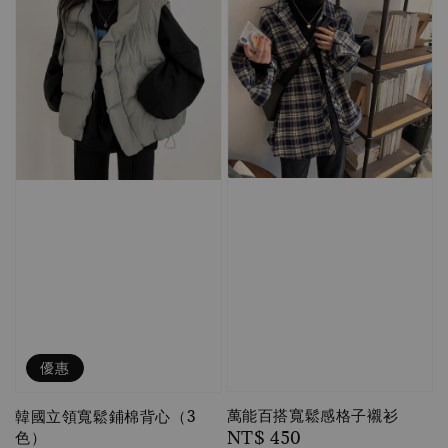
優惠
萬能百搭寬鬆感格子襯衫
韓國立領寬鬆鋪棉背心（3
Regular
NT$ 450
色）