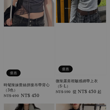
優惠
優惠
微辣露肩褶皺感綁帶上衣
時髦辣妹蕾絲拼接吊帶背心
（S-L）
（3色）
Regular
Sale
從
NT$ 450
起
NT$ 590
Regular
Sale
NT$ 450
NT$ 490
price
price
price
price