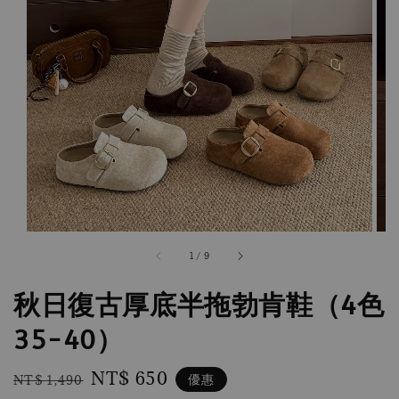
1
/
9
秋日復古厚底半拖勃肯鞋（4色
35-40）
Regular
Sale
NT$ 650
優惠
NT$ 1,490