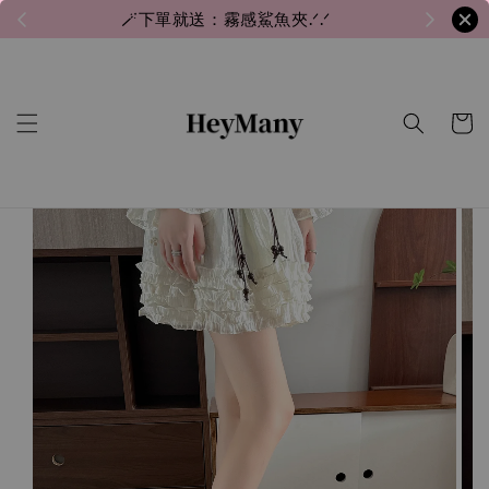
🪄下單就送：霧感鯊魚夾.ᐟ.ᐟ