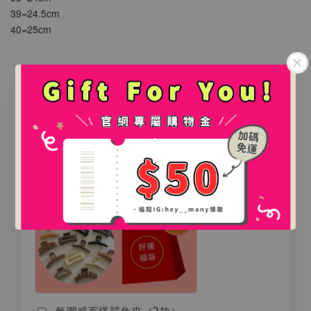
39=24.5cm
40=25cm
𖤐滿$𝟖𝟖𝟖加贈：好運福袋.ᐟ‪.ᐟ
.
.