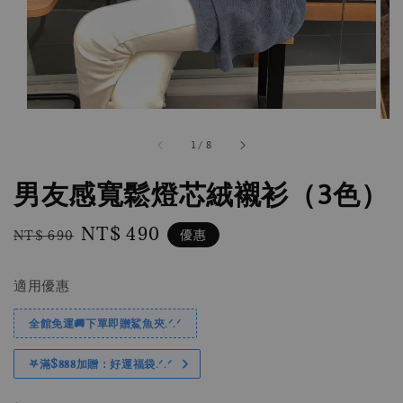
1
/
8
男友感寬鬆燈芯絨襯衫（3色）
Regular
Sale
NT$ 490
優惠
NT$ 690
price
price
適用優惠
全館免運🚚下單即贈鯊魚夾.ᐟ.ᐟ
𖤐滿$𝟖𝟖𝟖加贈：好運福袋.ᐟ‪.ᐟ