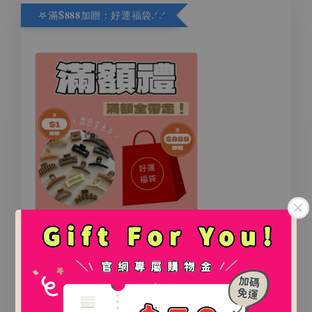
𖤐滿$𝟖𝟖𝟖加贈：好運福袋.ᐟ‪.ᐟ
氛圍感百搭鯊魚夾（2款）
-
+
.
NT$ 0
NT$ 888
.