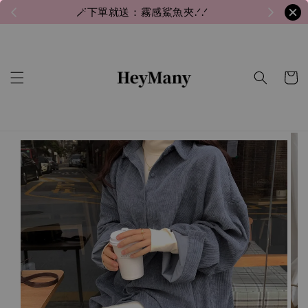
🪄下單就送：霧感鯊魚夾.ᐟ.ᐟ