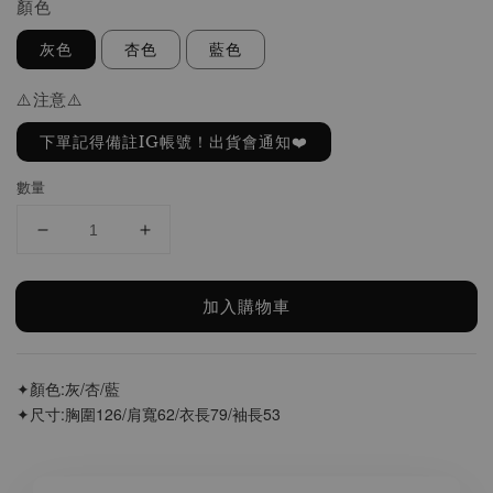
顏色
灰色
杏色
藍色
⚠️注意⚠️
下單記得備註IG帳號！出貨會通知❤️
數量
加入購物車
✦顏色:灰/杏/藍
✦尺寸:胸圍126/肩寬62/衣長79/袖長53