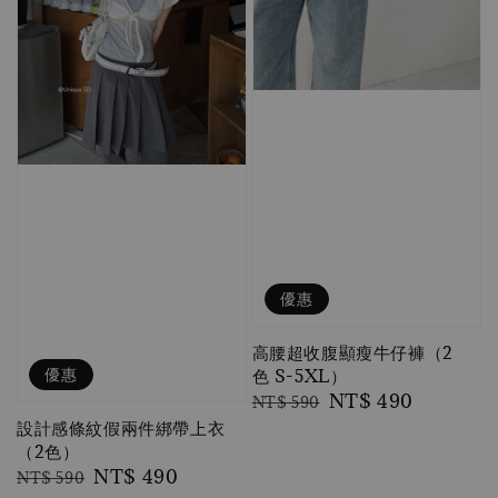
優惠
高腰超收腹顯瘦牛仔褲（2
優惠
色 S-5XL）
Regular
Sale
NT$ 490
NT$ 590
price
price
設計感條紋假兩件綁帶上衣
（2色）
Regular
Sale
NT$ 490
NT$ 590