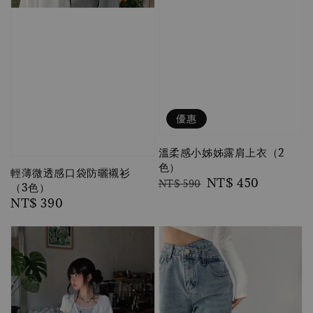
優惠
溫柔感小姊姊露肩上衣（2
色）
輕薄微透感口袋防曬襯衫
Regular
Sale
NT$ 450
NT$ 590
（3色）
price
price
Regular
NT$ 390
price