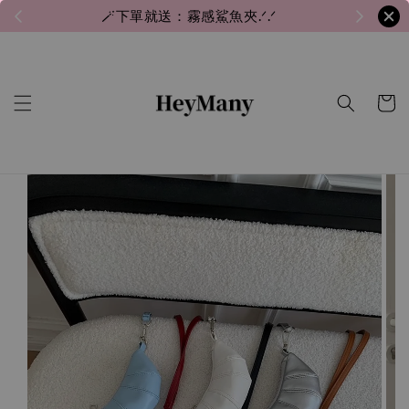
🪄下單就送：霧感鯊魚夾.ᐟ.ᐟ