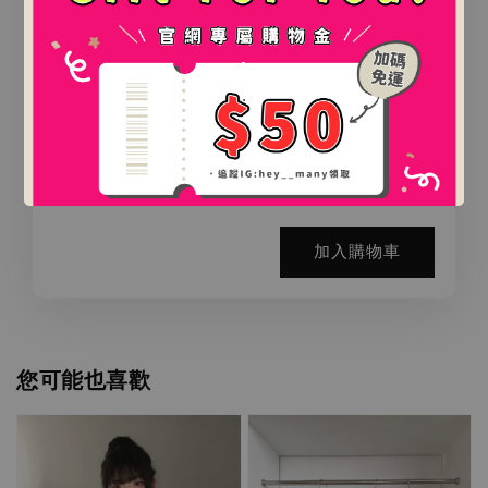
.
氛圍感百搭鯊魚夾（2款）
.
-
+
NT$ 0
NT$ 888
加入購物車
您可能也喜歡