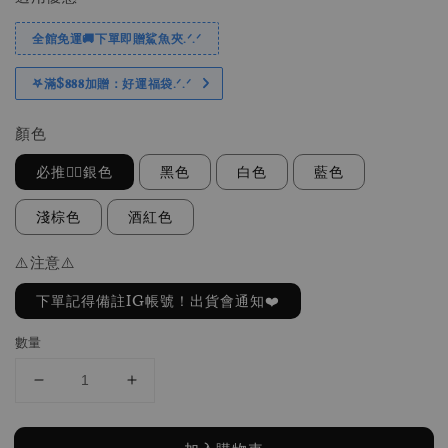
全館免運🚚下單即贈鯊魚夾.ᐟ.ᐟ
𖤐滿$𝟖𝟖𝟖加贈：好運福袋.ᐟ‪.ᐟ
顏色
必推❤️‍🔥銀色
黑色
白色
藍色
淺棕色
酒紅色
⚠️注意⚠️
下單記得備註IG帳號！出貨會通知❤️
數量