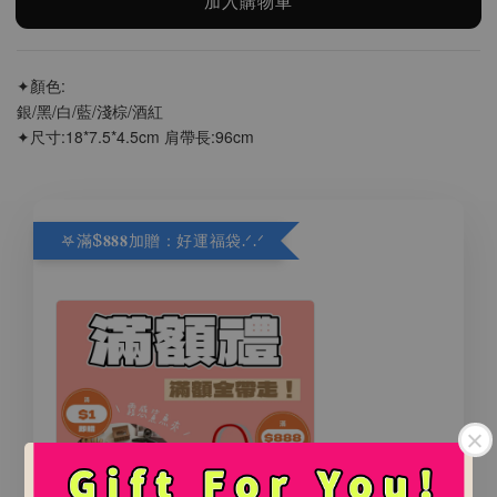
加入購物車
✦顏色:
銀/黑/白/藍/淺棕/酒紅
✦尺寸:18*7.5*4.5cm 肩帶長:96cm
𖤐滿$𝟖𝟖𝟖加贈：好運福袋.ᐟ‪.ᐟ