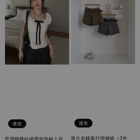
優惠
優惠
復古老錢風打摺褲裙（2色
芭蕾蝴蝶結綁帶泡泡袖上衣