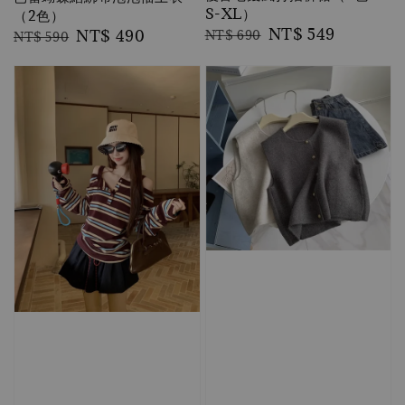
S-XL）
（2色）
Regular
Sale
NT$ 549
Regular
Sale
NT$ 490
NT$ 690
NT$ 590
price
price
price
price