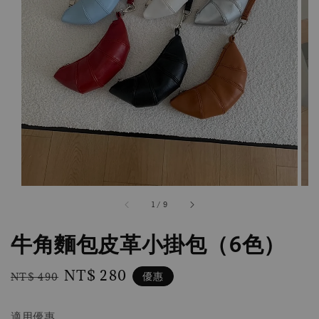
1
/
9
牛角麵包皮革小掛包（6色）
Regular
Sale
NT$ 280
優惠
NT$ 490
price
price
適用優惠