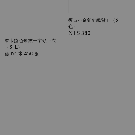
復古小金釦針織背心（5
色）
Regular
NT$ 380
price
摩卡撞色條紋一字領上衣
（S-L）
Regular
從
NT$ 450
起
price