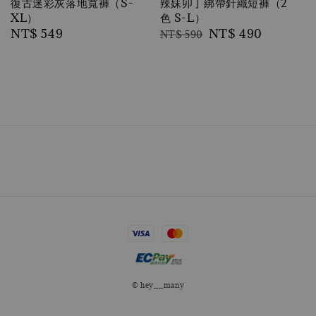
復古迷彩灰落地寬褲（S-
辣妹卯丁綁帶針織短褲（2
XL）
色 S-L）
Regular
NT$ 549
Regular
Sale
NT$ 490
NT$ 590
price
price
price
© hey__many