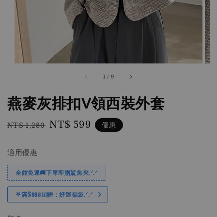
1
/
9
燕麥灰排扣V領西裝外套
Regular
Sale
NT$ 599
優惠
NT$ 1,280
price
price
適用優惠
全館免運🚚下單即贈鯊魚夾.ᐟ.ᐟ
𖤐滿$𝟖𝟖𝟖加贈：好運福袋.ᐟ‪.ᐟ