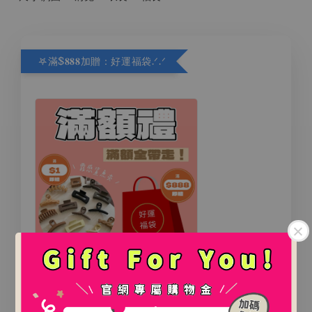
𖤐滿$𝟖𝟖𝟖加贈：好運福袋.ᐟ‪.ᐟ
氛圍感百搭鯊魚夾（2款）
.