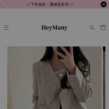
🪄下單就送：霧感鯊魚夾.ᐟ.ᐟ