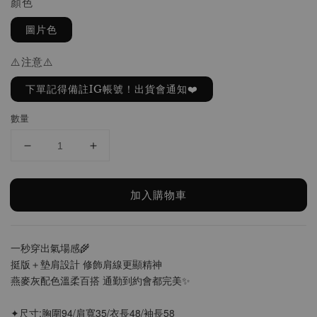
顏色
圖片色
⚠️注意⚠️
下單記得備註IG帳號！出貨會通知❤️
數量
加入購物車
一秒穿出氣場感🌾
挺版＋墊肩設計 修飾肩線更顯精神
燕麥灰配色溫柔百搭 通勤到約會都完美✨
✦尺寸:胸圍94/肩寬35/衣長48/袖長58