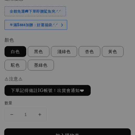
全館免運🚚下單即贈鯊魚夾.ᐟ.ᐟ
𖤐滿$𝟖𝟖𝟖加贈：好運福袋.ᐟ‪.ᐟ
顏色
白色
黑色
淺綠色
杏色
黃色
駝色
墨綠色
⚠️注意⚠️
下單記得備註IG帳號！出貨會通知❤️
數量