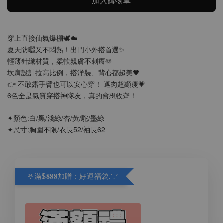
加入購物車
穿上直接仙氣爆棚🕊️☁️
夏天防曬又不悶熱！出門小外搭首選✨
輕薄針織材質，柔軟親膚不刺癢🫶
坎肩設計拉高比例，搭洋裝、背心都超美🖤
👉 不敢露手臂也可以安心穿！ 遮肉超顯瘦💗
6色全是氣質穿搭神隊友，真的會想收齊！
✦顏色:白/黑/淺綠/杏/黃/駝/墨綠
✦尺寸:胸圍不限/衣長52/袖長62
𖤐滿$𝟖𝟖𝟖加贈：好運福袋.ᐟ‪.ᐟ