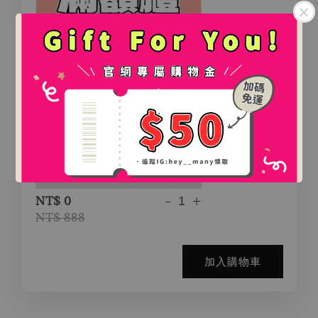
.
.
氛圍感百搭鯊魚夾（2款）
-
+
NT$ 0
NT$ 888
加入購物車