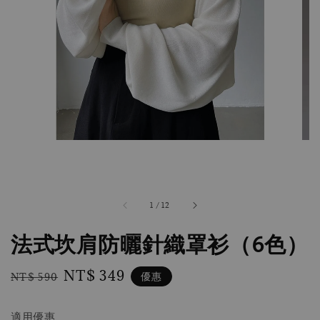
1
/
12
法式坎肩防曬針織罩衫（6色）
Regular
Sale
NT$ 349
優惠
NT$ 590
price
price
適用優惠