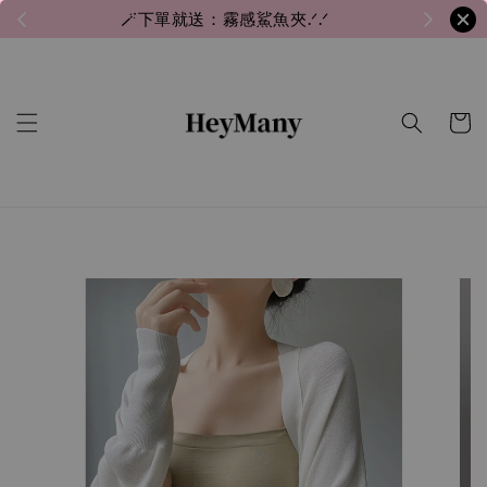
🪄下單就送：霧感鯊魚夾.ᐟ.ᐟ