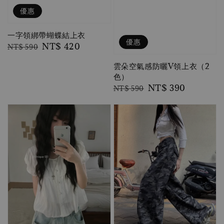
優惠
一字領綁帶蝴蝶結上衣
優惠
Regular
Sale
NT$ 420
NT$ 590
price
price
雲朵空氣感防曬V領上衣（2
色）
Regular
Sale
NT$ 390
NT$ 590
price
price