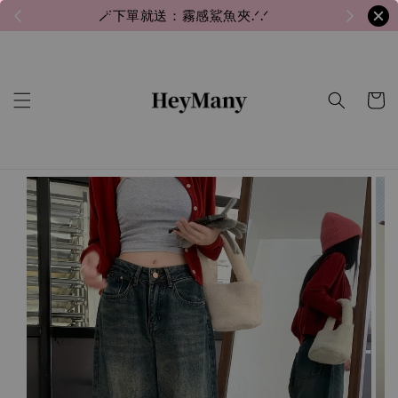
🪄下單就送：霧感鯊魚夾.ᐟ.ᐟ