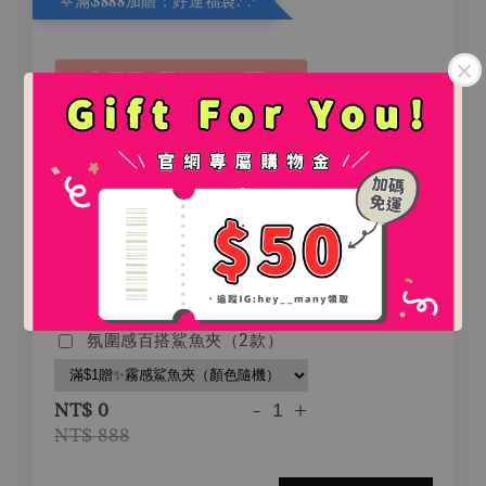
𖤐滿$𝟖𝟖𝟖加贈：好運福袋.ᐟ‪.ᐟ
.
.
氛圍感百搭鯊魚夾（2款）
-
+
NT$ 0
NT$ 888