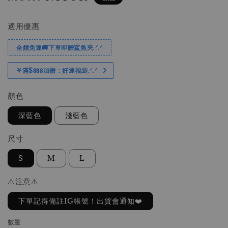
price
price
適用優惠
全館免運🚚下單即贈鯊魚夾.ᐟ.ᐟ
𖤐滿$𝟖𝟖𝟖加贈：好運福袋.ᐟ‪.ᐟ
顏色
深藍色
淺藍色
尺寸
S
M
L
⚠️注意⚠️
下單記得備註IG帳號！出貨會通知❤️
數量