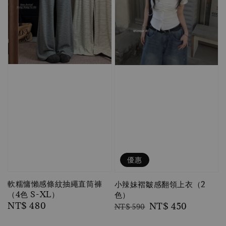
優惠
軟糯慵懶感條紋抽繩直筒褲
小辣妹褶皺感翻領上衣（2
（4色 S-XL）
色）
Regular
NT$ 480
Regular
Sale
NT$ 450
NT$ 590
price
price
price