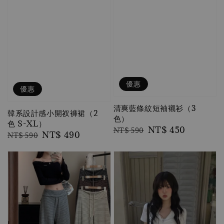
優惠
優惠
清爽藍條紋短袖襯衫（3
韓系設計感小開衩褲裙（2
色）
色 S-XL）
Regular
Sale
NT$ 450
NT$ 590
Regular
Sale
NT$ 490
NT$ 590
price
price
price
price