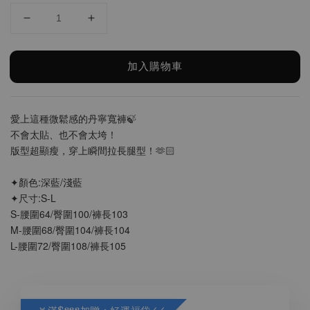
加入購物車
愛上這種微鬆感的丹寧寬褲🍃
不會太貼、也不會太垮！
版型超顯瘦，穿上瞬間拉長腿型！🫶🏻
✦顏色:深藍/淺藍
✦尺寸:S-L
S-腰圍64/臀圍100/褲長103
M-腰圍68/臀圍104/褲長104
L-腰圍72/臀圍108/褲長105