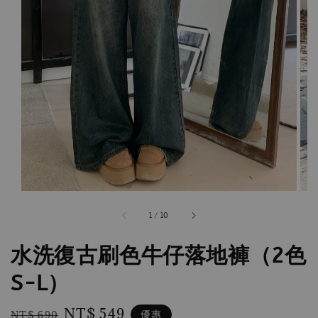
1
/
10
水洗復古刷色牛仔落地褲（2色
S-L）
Regular
Sale
NT$ 549
優惠
NT$ 690