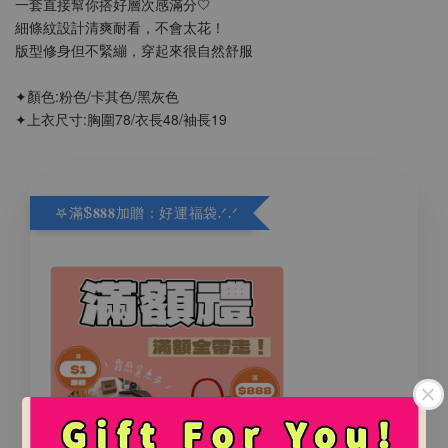
一套直接幫你搭好層次感滿分🤍
細條紋設計清爽耐看，不會太花！
版型修身但不緊繃，穿起來很自然舒服
✦顏色:粉色/卡其色/黑灰色
✦上衣尺寸:胸圍78/衣長48/袖長19
𖤐滿$𝟖𝟖𝟖加贈：好運福袋.ᐟ‪.ᐟ