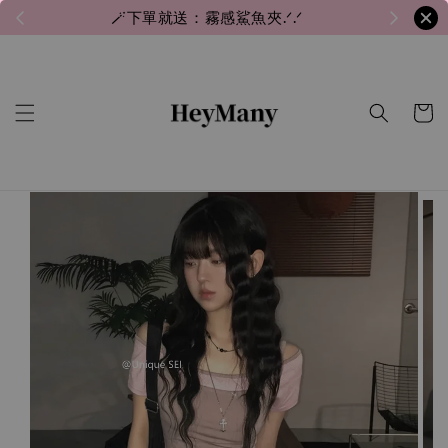
🪄下單就送：霧感鯊魚夾.ᐟ.ᐟ