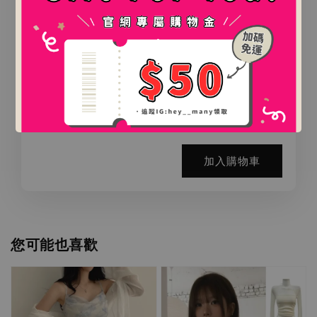
.
氛圍感百搭鯊魚夾（2款）
.
-
+
NT$ 0
NT$ 888
加入購物車
您可能也喜歡