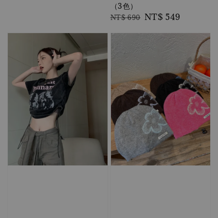
（3色）
Regular
Sale
NT$ 549
NT$ 690
price
price