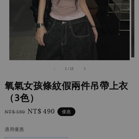
1
/
12
氧氣女孩條紋假兩件吊帶上衣
（3色）
Regular
Sale
NT$ 490
優惠
NT$ 590
price
price
適用優惠