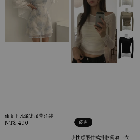
仙女下凡暈染吊帶洋裝
優惠
Regular
NT$ 490
price
小性感兩件式掛脖露肩上衣