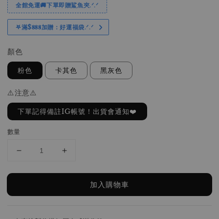
全館免運🚚下單即贈鯊魚夾.ᐟ.ᐟ
𖤐滿$𝟖𝟖𝟖加贈：好運福袋.ᐟ‪.ᐟ
顏色
粉色
卡其色
黑灰色
⚠️注意⚠️
下單記得備註IG帳號！出貨會通知❤️
數量
加入購物車