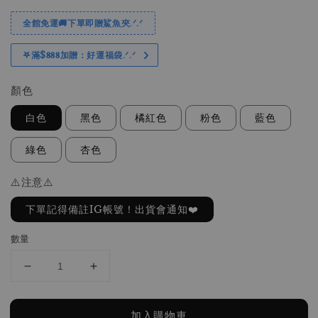
全館免運🚚下單即贈鯊魚夾.ᐟ.ᐟ
𖤐滿$𝟖𝟖𝟖加贈：好運福袋.ᐟ‪.ᐟ
顏色
白色
黑色
橘紅色
粉色
藍色
綠色
杏色
⚠️注意⚠️
下單記得備註IG帳號！出貨會通知❤️
數量
加入購物車