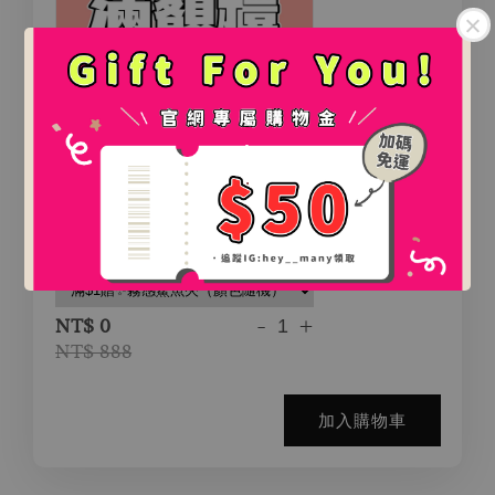
.
.
氛圍感百搭鯊魚夾（2款）
-
+
NT$ 0
NT$ 888
加入購物車