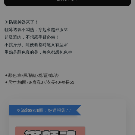
☀️防曬神器來了！
輕薄透氣不悶熱，穿起來超舒服🫧
超級遮肉，不想露手臂必備！
不挑身形、隨便套都時髦又有型🌿
重點是顏色真的美，每色都想包色🫶
✦顏色:白/黑/橘紅/粉/藍/綠/杏
✦尺寸:胸圍78/肩寬37/衣長40/袖長53
𖤐滿$𝟖𝟖𝟖加贈：好運福袋.ᐟ‪.ᐟ