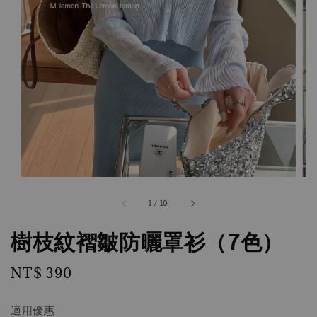
1
/
10
樹枝紋褶皺防曬罩衫（7色）
Regular
NT$ 390
price
適用優惠