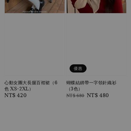
優惠
心動女團大長腿百褶裙（6
蝴蝶結綁帶一字領針織衫
色 XS-2XL）
（3色）
Regular
NT$ 420
Regular
Sale
NT$ 480
NT$ 680
price
price
price