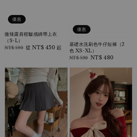
優惠
優惠
微辣露肩褶皺感綁帶上衣
（S-L）
基礎水洗刷色牛仔短褲（2
Regular
Sale
從
NT$ 450
起
NT$ 590
色 XS-XL）
price
price
Regular
Sale
NT$ 480
NT$ 590
price
price