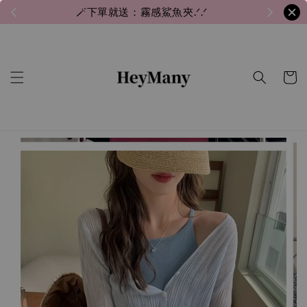
🪄下單就送：霧感鯊魚夾.ᐟ.ᐟ