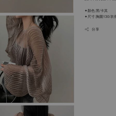
✦顏色:黑/卡其
✦尺寸:胸圍130/衣長
分享