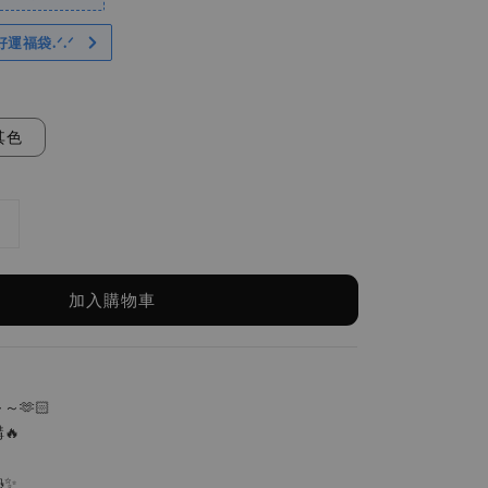
好運福袋.ᐟ‪.ᐟ
其色
加入購物車
🫶🏻
🔥
熱✨