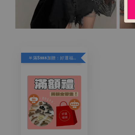
𖤐滿$𝟖𝟖𝟖加贈：好運福袋.ᐟ‪.ᐟ