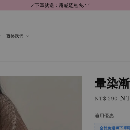
🪄下單就送：霧感鯊魚夾.ᐟ.ᐟ
聯絡我們
暈染漸
Regular
Sa
NT
NT$ 590
price
pri
適用優惠
全館免運🚚下單即