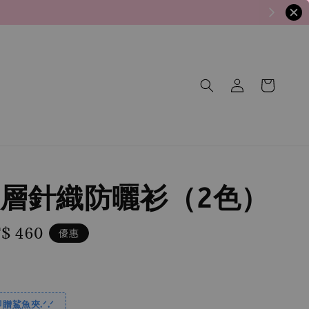
層針織防曬衫（2色）
le
$ 460
優惠
ce
贈鯊魚夾.ᐟ.ᐟ