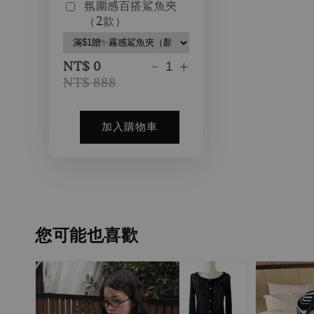
氛圍感百搭鯊魚夾
（2款）
-
+
NT$ 0
NT$ 888
加入購物車
您可能也喜歡