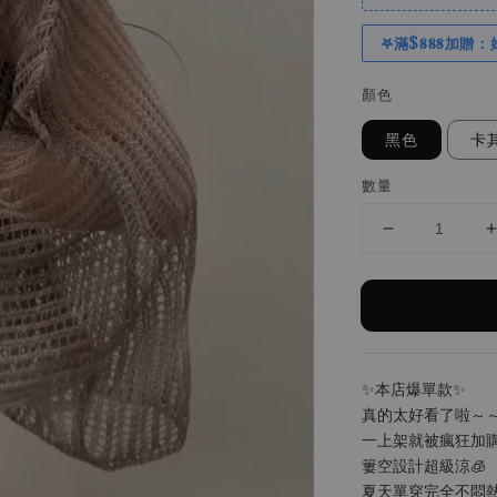
𖤐滿$𝟖𝟖𝟖加贈：
顏色
黑色
卡
數量
✨本店爆單款✨
真的太好看了啦～～～
一上架就被瘋狂加購
簍空設計超級涼🧊
夏天單穿完全不悶