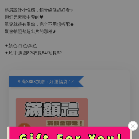
斜肩設計小性感，鎖骨線條超好看✨
鉚釘元素辣中帶帥🖤
單穿就很有重點，完全不用想搭配🔥
聚會拍照都超出片的那種🌶️
✦顏色:白色/黑色
✦尺寸:胸圍82/衣長54/袖長62
𖤐滿$𝟖𝟖𝟖加贈：好運福袋.ᐟ‪.ᐟ