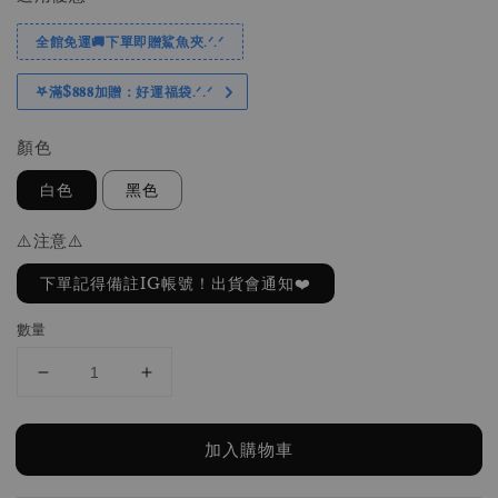
全館免運🚚下單即贈鯊魚夾.ᐟ.ᐟ
𖤐滿$𝟖𝟖𝟖加贈：好運福袋.ᐟ‪.ᐟ
顏色
白色
黑色
⚠️注意⚠️
下單記得備註IG帳號！出貨會通知❤️
數量
加入購物車