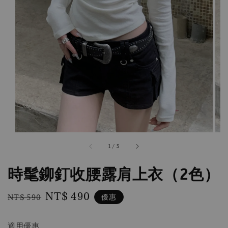
1
/
5
時髦鉚釘收腰露肩上衣（2色）
Regular
Sale
NT$ 490
優惠
NT$ 590
price
price
適用優惠