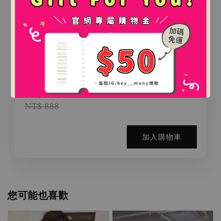
.
.
氛圍感百搭鯊魚夾（2款）
-
+
NT$ 0
NT$ 888
加入購物車
您可能也喜歡