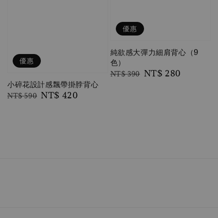
優惠
純欲感大彈力細肩背心（9
優惠
色）
Regular
Sale
NT$ 280
NT$ 390
小碎花設計感飄帶掛脖背心
price
price
Regular
Sale
NT$ 420
NT$ 590
price
price