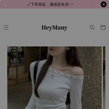
🪄下單就送：霧感鯊魚夾.ᐟ.ᐟ