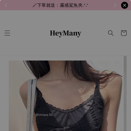
🪄下單就送：霧感鯊魚夾.ᐟ.ᐟ