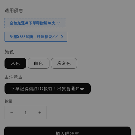
price
price
適用優惠
全館免運🚚下單即贈鯊魚夾.ᐟ.ᐟ
𖤐滿$𝟖𝟖𝟖加贈：好運福袋.ᐟ‪.ᐟ
顏色
米色
白色
炭灰色
⚠️注意⚠️
下單記得備註IG帳號！出貨會通知❤️
數量
加入購物車