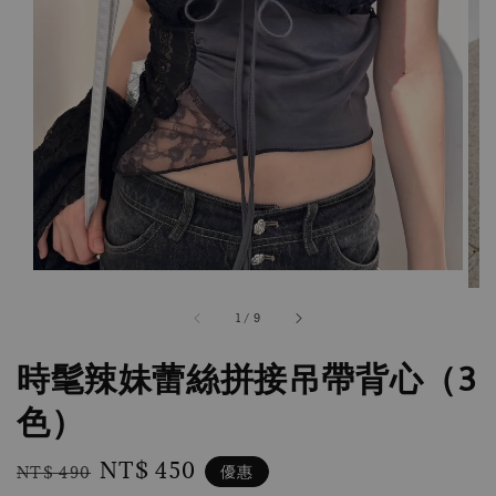
1
/
9
時髦辣妹蕾絲拼接吊帶背心（3
色）
Regular
Sale
NT$ 450
優惠
NT$ 490