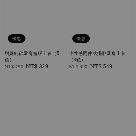
優惠
優惠
甜妹純欲露肩短版上衣（5
小性感兩件式掛脖露肩上衣
色）
（3色）
Regular
Sale
NT$ 329
Regular
Sale
NT$ 549
NT$ 490
NT$ 690
price
price
price
price