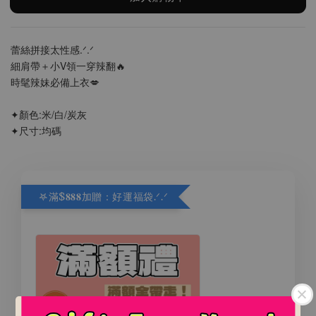
蕾絲拼接太性感.ᐟ.ᐟ
細肩帶＋小V領一穿辣翻🔥
時髦辣妹必備上衣💋
✦顏色:米/白/炭灰
✦尺寸:均碼
𖤐滿$𝟖𝟖𝟖加贈：好運福袋.ᐟ‪.ᐟ