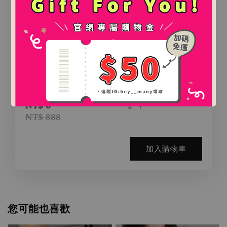
.
.
氛圍感百搭鯊魚夾（2款）
-
+
NT$ 0
NT$ 888
加入購物車
您可能也喜歡