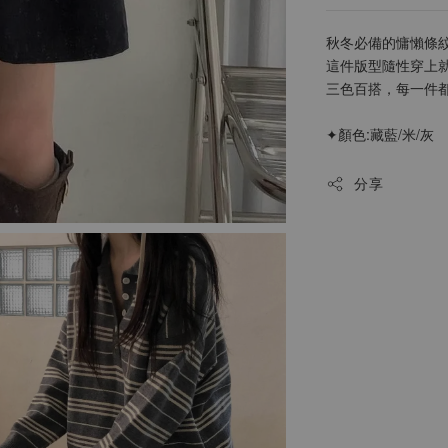
秋冬必備的慵懶條紋
這件版型隨性穿上就
三色百搭，每一件都
✦顏色:藏藍/米/灰
分享