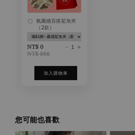
氛圍感百搭鯊魚夾
（2款）
-
+
NT$ 0
NT$ 888
加入購物車
您可能也喜歡