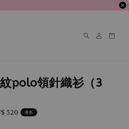
紋polo領針織衫（3
le
$ 520
優惠
ice