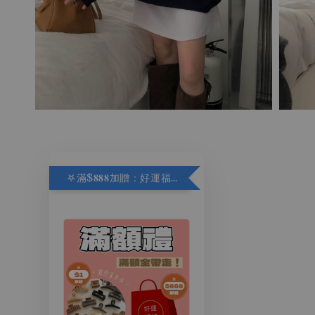
𖤐滿$𝟖𝟖𝟖加贈：好運福袋.ᐟ‪.ᐟ