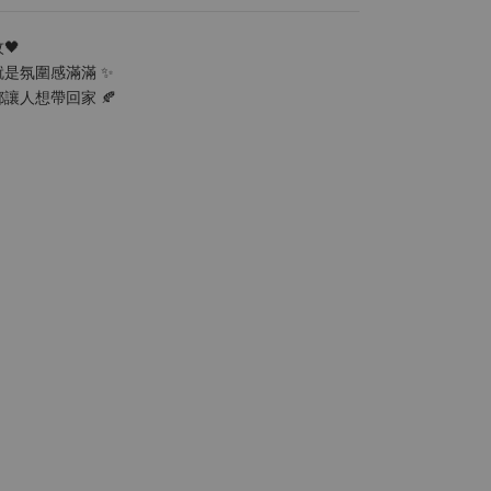
🖤
是氛圍感滿滿 ✨
讓人想帶回家 🍂