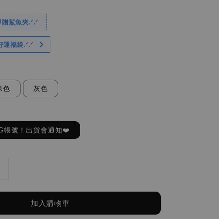
贈鯊魚夾.ᐟ.ᐟ
好運福袋.ᐟ‪.ᐟ
米色
灰色
G帳號！出貨會通知❤️
加入購物車