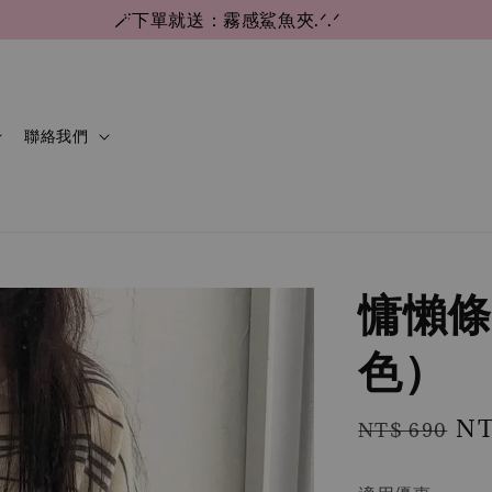
🪄下單就送：霧感鯊魚夾.ᐟ.ᐟ
聯絡我們
慵懶條
色）
Regular
Sa
NT
NT$ 690
price
pr