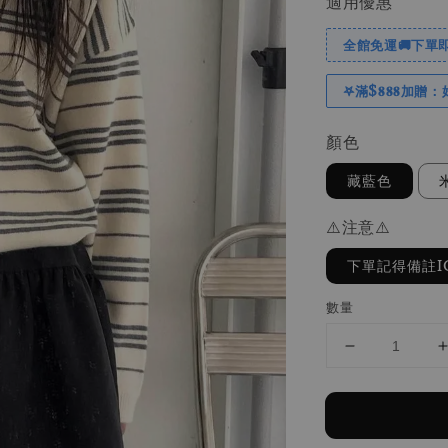
適用優惠
全館免運🚚下單即
𖤐滿$𝟖𝟖𝟖加贈：
顏色
藏藍色
⚠️注意⚠️
下單記得備註I
數量