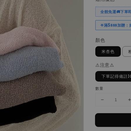
全館免運🚚下單即
𖤐滿$𝟖𝟖𝟖加贈：
顏色
米杏色
⚠️注意⚠️
下單記得備註I
數量