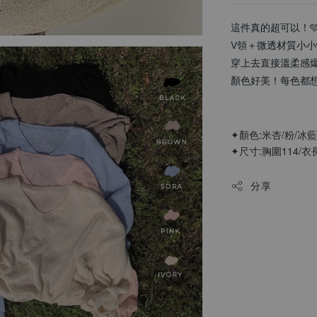
這件真的超可以！
V領＋微透材質小
穿上去直接溫柔感
顏色好美！每色都想收
✦顏色:米杏/粉/冰藍
✦尺寸:胸圍114/衣長
分享