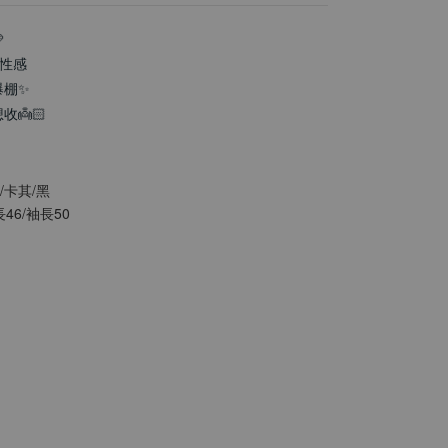

小性感
爆棚✨
👼🏻
/卡其/黑
46/袖長50