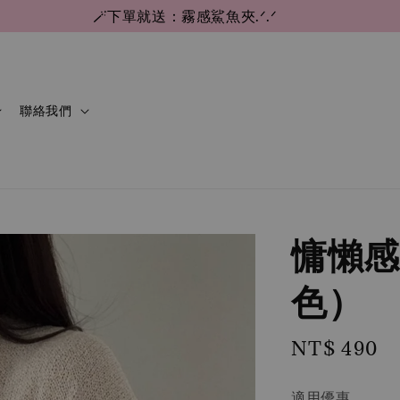
🪄下單就送：霧感鯊魚夾.ᐟ.ᐟ
聯絡我們
慵懶感
色）
Regular
NT$ 490
price
適用優惠