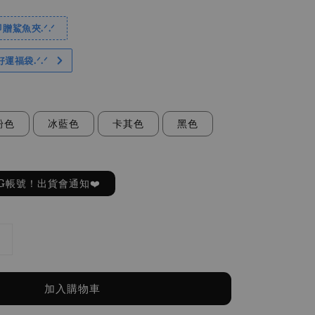
贈鯊魚夾.ᐟ.ᐟ
好運福袋.ᐟ‪.ᐟ
粉色
冰藍色
卡其色
黑色
G帳號！出貨會通知❤️
加入購物車