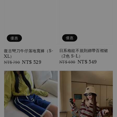
優惠
優惠
日系格紋不規則綁帶百褶裙
復古彎刀牛仔落地寬褲（S-
（2色 S-L）
XL）
Regular
Sale
NT$ 549
Regular
Sale
NT$ 529
NT$ 690
NT$ 790
price
price
price
price