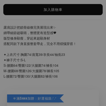
加入購物車
露肩設計把鎖骨線條完美展現出來✨
綁帶細節超吸睛，整體更有造型感🖤
版型修身顯瘦，穿起來超顯身材
搭配同款下身直接整套帶走，完全不用煩惱穿搭！
✦上衣尺寸:胸圍74/肩寬39/衣長44/袖長23
✦褲子尺寸:S-L
S-腰圍64/臀圍122/大腿圍74/褲長104
M-腰圍68/臀圍126/大腿圍78/褲長105
L-腰圍72/臀圍130/大腿圍82/褲長106
𖤐滿$𝟖𝟖𝟖加贈：好運福袋.ᐟ‪.ᐟ