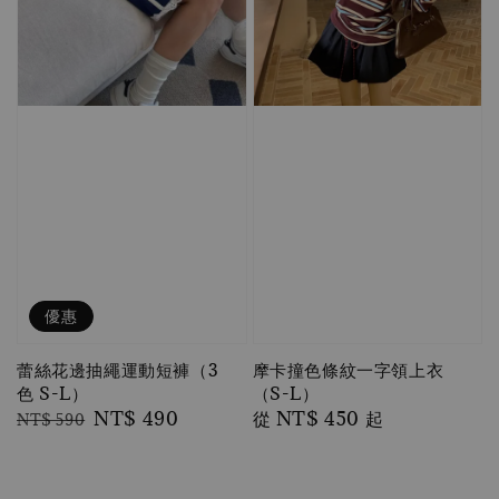
優惠
蕾絲花邊抽繩運動短褲（3
摩卡撞色條紋一字領上衣
色 S-L）
（S-L）
Regular
Sale
NT$ 490
Regular
從
NT$ 450
起
NT$ 590
price
price
price