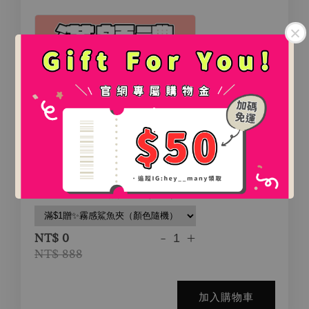
.
.
氛圍感百搭鯊魚夾（2款）
-
+
NT$ 0
NT$ 888
加入購物車