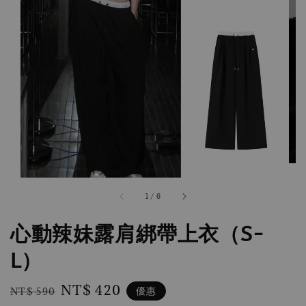
1
/
6
心動辣妹露肩綁帶上衣（S-
L）
Regular
Sale
NT$ 420
優惠
NT$ 590