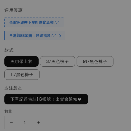
price
price
適用優惠
全館免運🚚下單即贈鯊魚夾.ᐟ.ᐟ
𖤐滿$𝟖𝟖𝟖加贈：好運福袋.ᐟ‪.ᐟ
款式
黑綁帶上衣
S/黑色褲子
M/黑色褲子
L/黑色褲子
⚠️注意⚠️
下單記得備註IG帳號！出貨會通知❤️
數量