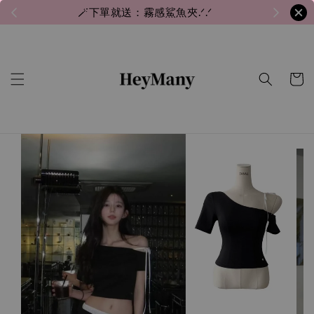
🪄下單就送：霧感鯊魚夾.ᐟ.ᐟ