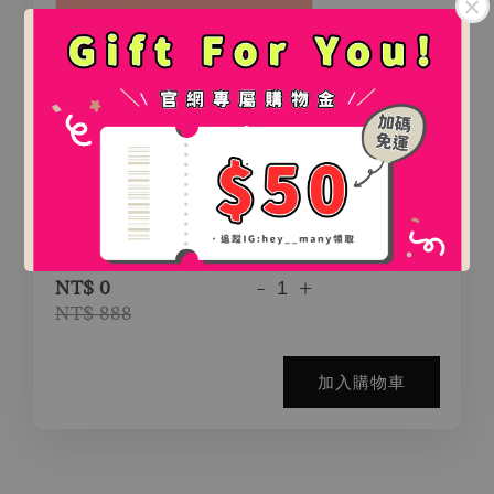
.
.
氛圍感百搭鯊魚夾（2款）
-
+
NT$ 0
NT$ 888
加入購物車