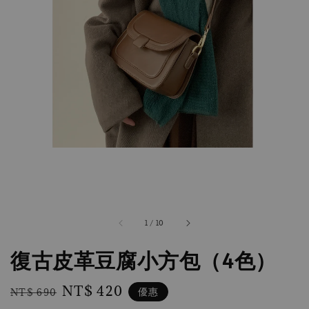
1
/
10
復古皮革豆腐小方包（4色）
Regular
Sale
NT$ 420
優惠
NT$ 690