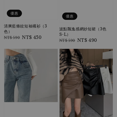
優惠
優惠
清爽藍條紋短袖襯衫（3
波點飄逸感網紗短裙（3色
色）
S-L）
Regular
Sale
NT$ 450
NT$ 590
Regular
Sale
NT$ 490
NT$ 590
price
price
price
price