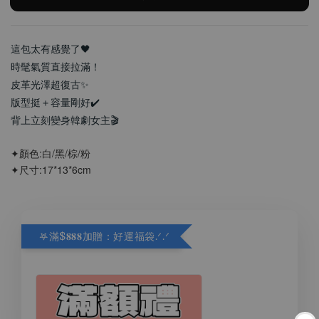
這包太有感覺了🖤
時髦氣質直接拉滿！
皮革光澤超復古✨
版型挺＋容量剛好✔️
背上立刻變身韓劇女主🎬
✦顏色:白/黑/棕/粉
✦尺寸:17*13*6cm
𖤐滿$𝟖𝟖𝟖加贈：好運福袋.ᐟ‪.ᐟ