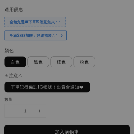
price
price
適用優惠
全館免運🚚下單即贈鯊魚夾.ᐟ.ᐟ
𖤐滿$𝟖𝟖𝟖加贈：好運福袋.ᐟ‪.ᐟ
顏色
白色
黑色
棕色
粉色
⚠️注意⚠️
下單記得備註IG帳號！出貨會通知❤️
數量
加入購物車