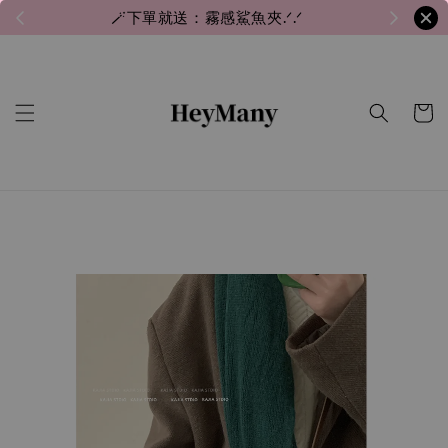
🪄下單就送：霧感鯊魚夾.ᐟ.ᐟ