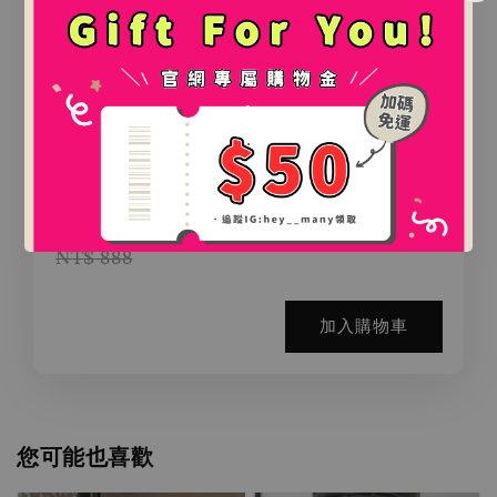
.
.
氛圍感百搭鯊魚夾（2款）
-
+
NT$ 0
NT$ 888
加入購物車
您可能也喜歡