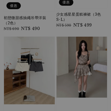
優惠
優惠
少女感星星蛋糕褲裙（3色
初戀微甜感抽繩吊帶洋裝
S-L）
（2色）
Regular
Sale
NT$ 499
NT$ 590
Regular
Sale
NT$ 490
NT$ 690
price
price
price
price