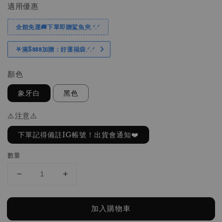
適用優惠
全館免運🚚下單即贈鯊魚夾.ᐟ.ᐟ
𖤐滿$𝟖𝟖𝟖加贈：好運福袋.ᐟ‪.ᐟ
顏色
象牙白
黑色
⚠️注意⚠️
下單記得備註IG帳號！出貨會通知❤️
數量
加入購物車