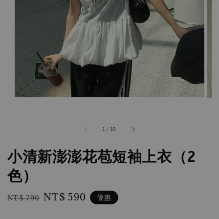
1
/
10
小清新澎澎花苞短袖上衣（2
色）
Regular
Sale
NT$ 590
優惠
NT$ 790
price
price