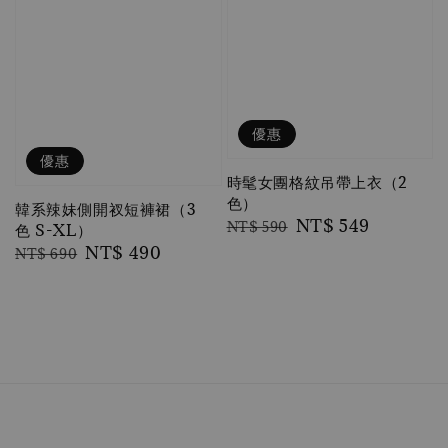
優惠
優惠
時髦女團格紋吊帶上衣（2
色）
韓系辣妹側開衩短褲裙（3
Regular
Sale
NT$ 549
NT$ 590
色 S-XL）
price
price
Regular
Sale
NT$ 490
NT$ 690
price
price