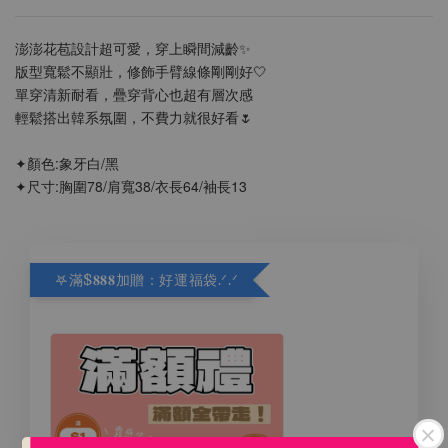
澎澎花苞設計超可愛，穿上瞬間減齡✨
版型寬鬆不顯壯，修飾手臂線條剛剛好🤍
單穿清新耐看，疊穿背心也超有層次感
輕鬆搭出韓系氛圍，不費力就很好看🌷
✦顏色:象牙白/黑
✦尺寸:胸圍78/肩寬38/衣長64/袖長13
𖤐滿$𝟖𝟖𝟖加贈：好運福袋.ᐟ‪.ᐟ