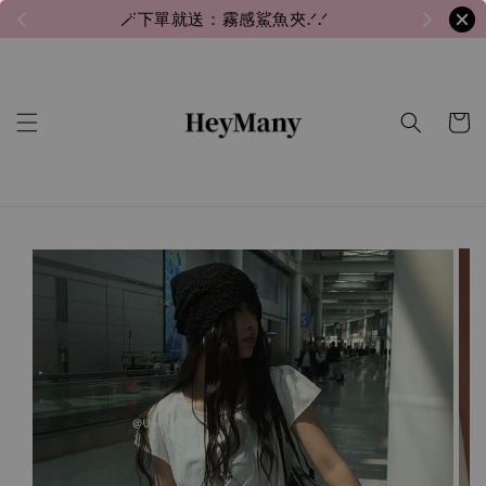
🪄下單就送：霧感鯊魚夾.ᐟ.ᐟ