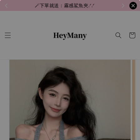
🪄下單就送：霧感鯊魚夾.ᐟ.ᐟ