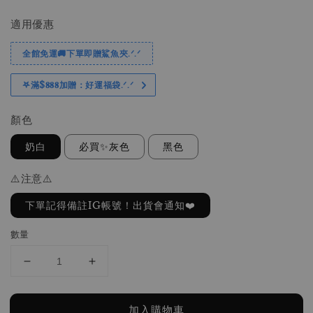
price
price
適用優惠
全館免運🚚下單即贈鯊魚夾.ᐟ.ᐟ
𖤐滿$𝟖𝟖𝟖加贈：好運福袋.ᐟ‪.ᐟ
顏色
奶白
必買✨灰色
黑色
⚠️注意⚠️
下單記得備註IG帳號！出貨會通知❤️
數量
加入購物車