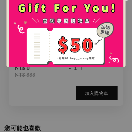
.
.
氛圍感百搭鯊魚夾（2款）
-
+
NT$ 0
NT$ 888
加入購物車
您可能也喜歡