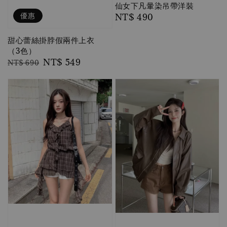
仙女下凡暈染吊帶洋裝
優惠
Regular
NT$ 490
price
甜心蕾絲掛脖假兩件上衣
（3色）
Regular
Sale
NT$ 549
NT$ 690
price
price