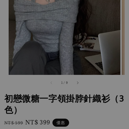
1
/
9
初戀微糖一字領掛脖針織衫（3
色）
Regular
Sale
NT$ 399
優惠
NT$ 599