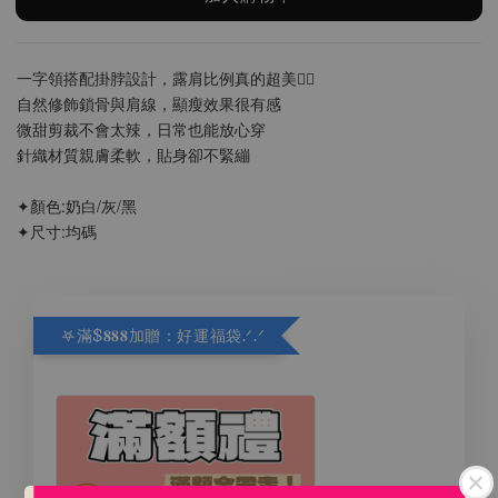
一字領搭配掛脖設計，露肩比例真的超美❤️‍🔥
自然修飾鎖骨與肩線，顯瘦效果很有感
微甜剪裁不會太辣，日常也能放心穿
針織材質親膚柔軟，貼身卻不緊繃
✦顏色:奶白/灰/黑
✦尺寸:均碼
𖤐滿$𝟖𝟖𝟖加贈：好運福袋.ᐟ‪.ᐟ