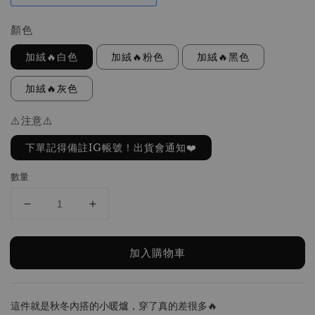
顏色
加絨🔥白色
加絨🔥粉色
加絨🔥黑色
加絨🔥灰色
⚠️注意⚠️
下單記得備註IG帳號！出貨會通知❤️
數量
加入購物車
這件就是秋冬內搭的小暖爐，穿了真的差很多🔥