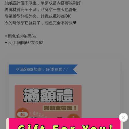
加絨設計但不厚重，單穿或當內搭都很剛好
親膚材質完全不刺，貼身穿一整天也舒服
吊帶版型好搭外套、針織或襯衫都OK
冷的時候穿它就對了，包色完全不誇張🖤
✦顏色:白/粉/黑/灰
✦尺寸:胸圍66/衣長52
𖤐滿$𝟖𝟖𝟖加贈：好運福袋.ᐟ‪.ᐟ