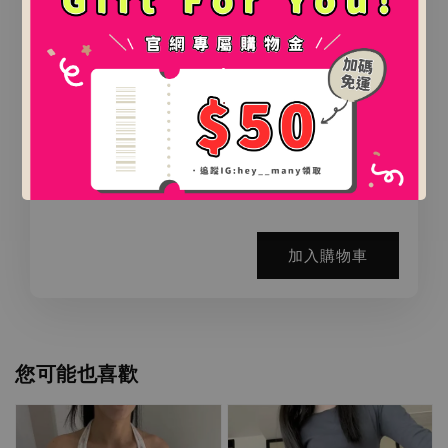
.
.
氛圍感百搭鯊魚夾（2款）
-
+
NT$ 0
NT$ 888
加入購物車
您可能也喜歡