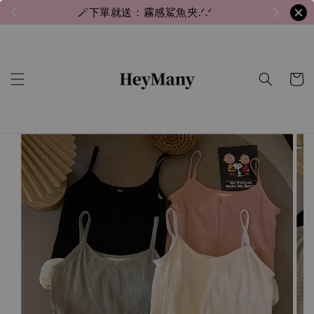
🪄下單就送：霧感鯊魚夾.ᐟ.ᐟ