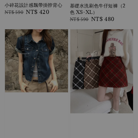
小碎花設計感飄帶掛脖背心
基礎水洗刷色牛仔短褲（2
Regular
Sale
NT$ 420
色 XS-XL）
NT$ 590
Regular
Sale
NT$ 480
price
price
NT$ 590
price
price