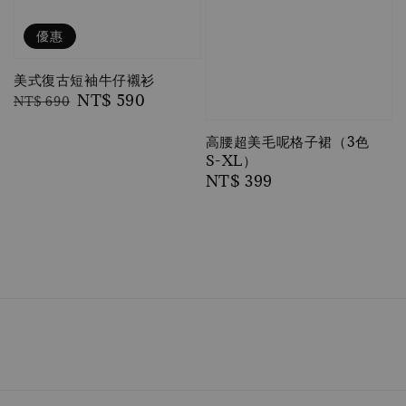
優惠
美式復古短袖牛仔襯衫
Regular
Sale
NT$ 590
NT$ 690
price
price
高腰超美毛呢格子裙（3色
S-XL）
Regular
NT$ 399
price