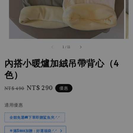
1
/
11
內搭小暖爐加絨吊帶背心（4
色）
Regular
Sale
NT$ 290
優惠
NT$ 490
price
price
適用優惠
全館免運🚚下單即贈鯊魚夾.ᐟ.ᐟ
𖤐滿$𝟖𝟖𝟖加贈：好運福袋.ᐟ‪.ᐟ