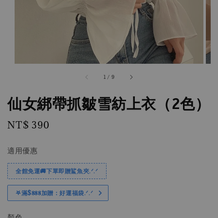
1
/
9
仙女綁帶抓皺雪紡上衣（2色）
Regular
NT$ 390
price
適用優惠
全館免運🚚下單即贈鯊魚夾.ᐟ.ᐟ
𖤐滿$𝟖𝟖𝟖加贈：好運福袋.ᐟ‪.ᐟ
顏色