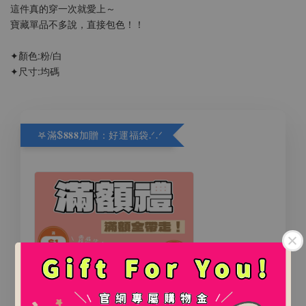
這件真的穿一次就愛上～
寶藏單品不多說，直接包色！！
✦顏色:粉/白
✦尺寸:均碼
𖤐滿$𝟖𝟖𝟖加贈：好運福袋.ᐟ‪.ᐟ