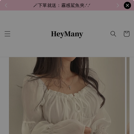
🪄下單就送：霧感鯊魚夾.ᐟ.ᐟ