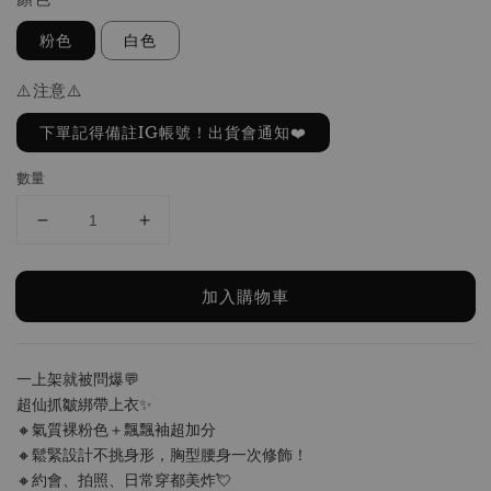
粉色
白色
⚠️注意⚠️
下單記得備註IG帳號！出貨會通知❤️
數量
加入購物車
一上架就被問爆💬
超仙抓皺綁帶上衣✨
🔸氣質裸粉色＋飄飄袖超加分
🔸鬆緊設計不挑身形，胸型腰身一次修飾！
🔸約會、拍照、日常穿都美炸💘