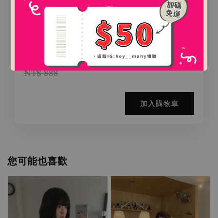
.
.
氛圍感百搭鯊魚夾（2款）
-
+
NT$ 0
NT$ 888
加入購物車
您可能也喜歡