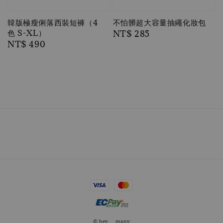
韓版極瘦俐落西裝短褲（4
不怕髒超大容量抽繩化妝包
色 S-XL）
Regular
NT$ 285
Regular
NT$ 490
price
price
© hey__many