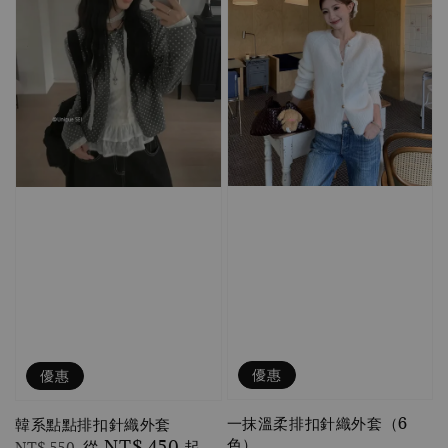
優惠
優惠
一抹溫柔排扣針織外套（6
韓系點點排扣針織外套
色）
Regular
Sale
從
NT$ 450
起
NT$ 550