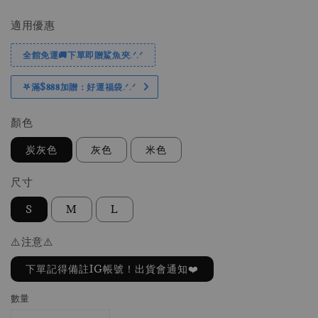
price
price
適用優惠
全館免運🚚下單即贈鯊魚夾.ᐟ.ᐟ
𖤐滿$𝟖𝟖𝟖加贈：好運福袋.ᐟ‪.ᐟ
顏色
炭灰色
灰色
米色
尺寸
S
M
L
⚠️注意⚠️
下單記得備註IG帳號！出貨會通知❤️
數量