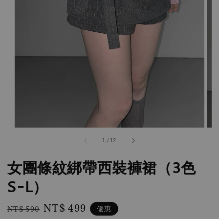
1
/
12
女團條紋綁帶西裝褲裙（3色
S-L）
Regular
Sale
NT$ 499
優惠
NT$ 590