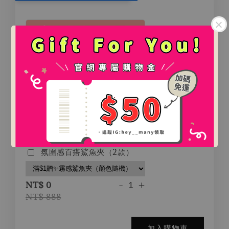
.
.
氛圍感百搭鯊魚夾（2款）
-
+
NT$ 0
NT$ 888
加入購物車