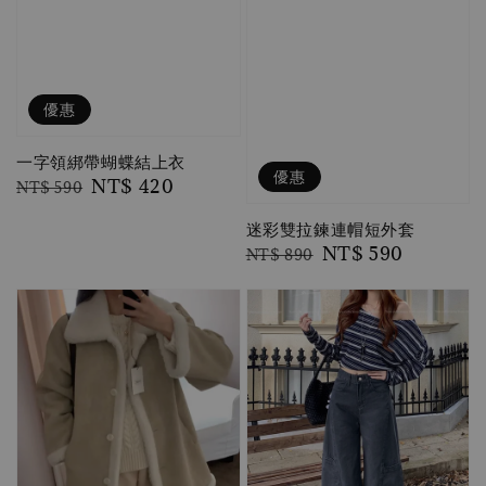
優惠
一字領綁帶蝴蝶結上衣
優惠
Regular
Sale
NT$ 420
NT$ 590
price
price
迷彩雙拉鍊連帽短外套
Regular
Sale
NT$ 590
NT$ 890
price
price