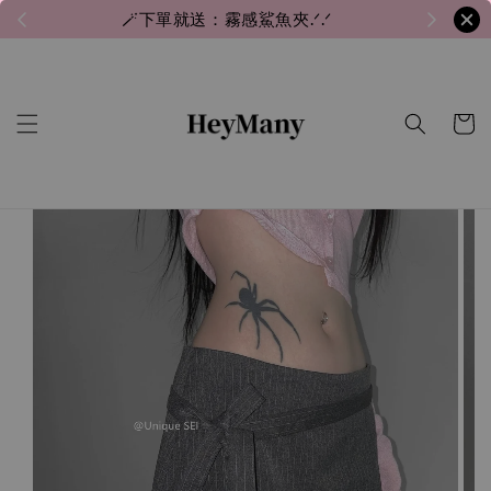
🪄下單就送：霧感鯊魚夾.ᐟ.ᐟ