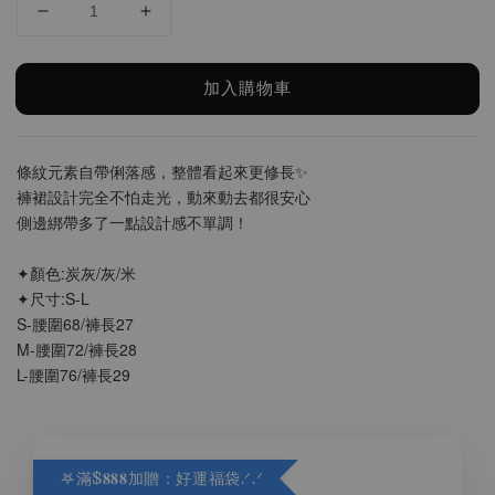
加入購物車
條紋元素自帶俐落感，整體看起來更修長✨
褲裙設計完全不怕走光，動來動去都很安心
側邊綁帶多了一點設計感不單調！
✦顏色:炭灰/灰/米
✦尺寸:S-L
S-腰圍68/褲長27
M-腰圍72/褲長28
L-腰圍76/褲長29
𖤐滿$𝟖𝟖𝟖加贈：好運福袋.ᐟ‪.ᐟ