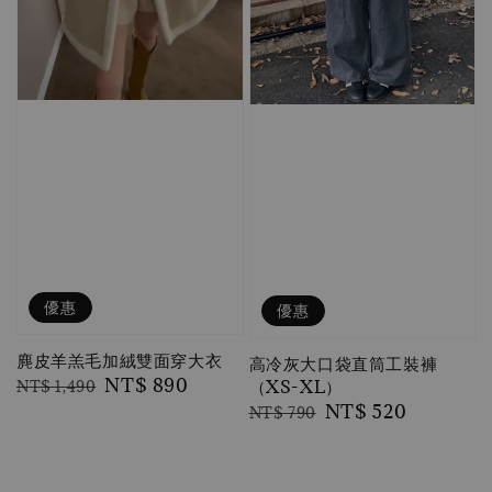
優惠
優惠
麂皮羊羔毛加絨雙面穿大衣
高冷灰大口袋直筒工裝褲
Regular
Sale
NT$ 890
（XS-XL）
NT$ 1,490
price
price
Regular
Sale
NT$ 520
NT$ 790
price
price